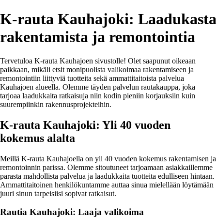
K-rauta Kauhajoki: Laadukasta
rakentamista ja remontointia
Tervetuloa K-rauta Kauhajoen sivustolle! Olet saapunut oikeaan
paikkaan, mikäli etsit monipuolista valikoimaa rakentamiseen ja
remontointiin liittyviä tuotteita sekä ammattitaitoista palvelua
Kauhajoen alueella. Olemme täyden palvelun rautakauppa, joka
tarjoaa laadukkaita ratkaisuja niin kodin pieniin korjauksiin kuin
suurempiinkin rakennusprojekteihin.
K-rauta Kauhajoki: Yli 40 vuoden
kokemus alalta
Meillä K-rauta Kauhajoella on yli 40 vuoden kokemus rakentamisen ja
remontoinnin parissa. Olemme sitoutuneet tarjoamaan asiakkaillemme
parasta mahdollista palvelua ja laadukkaita tuotteita edulliseen hintaan.
Ammattitaitoinen henkilökuntamme auttaa sinua mielellään löytämään
juuri sinun tarpeisiisi sopivat ratkaisut.
Rautia Kauhajoki: Laaja valikoima