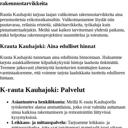
rakennustarvikkeita
Rautia Kauhajoki tarjoaa laajan valikoiman rakennustarvikkeita aina
perustuotteista erikoisratkaisuihin. Valikoimastamme löydät niin
puutavaraa, erilaisia eristeitä, sähkötarvikkeita, työkaluja kuin
pintamateriaalejakin. Meiltä saat kaiken tarvitsemasi yhdestä paikasta,
mikä helpottaa rakennusprojektiesi suunnittelua ja toteutusta.
Krauta Kauhajoki: Aina edulliset hinnat
Krauta Kauhajoki tunnetaan aina edullisista hinnoistaan. Haluamme
tarjota asiakkaillemme kilpailukykyisiä hintoja laadusta tinkimättä.
Teemme jatkuvasti yhteistyötä luotettavien toimittajien kanssa
varmistaaksemme, että voimme tarjota laadukkaita tuotteita edulliseen
hintaan.
K-rauta Kauhajoki: Palvelut
Asiantunteva henkilökunta:
Meillä K-rauta Kauhajoella
työskentelee alansa ammattilaisia, jotka ovat valmiita auttamaan
sinua kaikissa rakentamiseen ja remontointiin liittyvissä
kysymyksissä.
Leikkaus- ja mittauspalvelu:
Tarjoamme leikkaus- ja
mittauspalvelua, jotta saat tarvitsemasi materiaalit juuri oikean