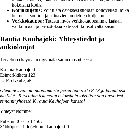
kokoisina kotiisi.
Kotiinkuljetus:
Voit tilata ostoksesi suoraan kotiovellesi, mikä
helpottaa suurten ja painavien tuotteiden kuljettamista.
Verkkokauppa:
Tutustu myös verkkokauppamme laajaan
valikoimaan ja tee ostoksia kätevästi kotisohvalta käsin.
Rautia Kauhajoki: Yhteystiedot ja
aukioloajat
Tervetuloa käymään myymälässämme osoitteessa:
K-rauta Kauhajoki
Esimerkkikatu 123
12345 Kauhajoki
Olemme avoinna maanantaista perjantaihin klo 8-18 ja lauantaisin
klo 9-15. Tervetuloa tekemään ostoksia ja toteuttamaan unelmiesi
remontit yhdessä K-rauta Kauhajoen kanssa!
Yhteystietomme:
Puhelin: 010 123 4567
Sähköposti: info@krautakauhajoki.fi