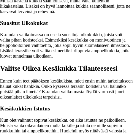
Muista kastella kukkia säännöllisesti, mutta vältä kuitenkin
liikakastelua. Lisäksi on hyvä lannoittaa kukkia säännöllisesti, jotta ne
kasvavat terveinä ja rehevinä.
Suositut Ulkokukat
K-raudan valikoimassa on useita suosittuja ulkokukkia, joista voit
valita pihan koristeeksi. Esimerkiksi kesäkukka on monivuotinen ja
helppohoitoinen vaihtoehto, joka sopii hyvin suomalaiseen ilmastoon.
Lisäksi terassille voit valita esimerkiksi riippuvia amppelikukkia, jotka
luovat tunnelmaa ulkotilaan.
Valitse Oikea Kesäkukka Tilanteeseesi
Ennen kuin teet päätöksen kesäkukista, mieti ensin mihin tarkoitukseen
haluat kukat hankkia. Onko kyseessä terassin koristelu vai haluatko
piristää pihan ilmettä? K-raudan valikoimasta löydät varmasti juuri
oikeanlaiset ulkokukat tarpeisiisi.
Kesäkukkien Istutus
Kun olet valinnut sopivat kesäkukat, on aika istuttaa ne paikoilleen.
Muista valita oikeanlainen multa kukille ja istuta ne niille sopiviin
ruukkuihin tai amppelikoreihin. Huolehdi myös riittävästä valosta ja