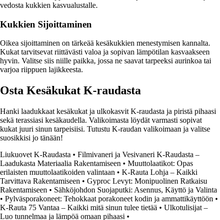
vedosta kukkien kasvualustalle.
Kukkien Sijoittaminen
Oikea sijoittaminen on tärkeää kesäkukkien menestymisen kannalta.
Kukat tarvitsevat riittävästi valoa ja sopivan lämpötilan kasvaakseen
hyvin. Valitse siis niille paikka, jossa ne saavat tarpeeksi aurinkoa tai
varjoa riippuen lajikkeesta.
Osta Kesäkukat K-raudasta
Hanki laadukkaat kesäkukat ja ulkokasvit K-raudasta ja piristä pihaasi
sekä terassiasi kesäkaudella. Valikoimasta löydät varmasti sopivat
kukat juuri sinun tarpeisiisi. Tutustu K-raudan valikoimaan ja valitse
suosikkisi jo tänään!
Liukuovet K-Raudasta
•
Filmivaneri ja Vesivaneri K-Raudasta –
Laadukasta Materiaalia Rakentamiseen
•
Muuttolaatikot: Opas
erilaisten muuttolaatikoiden valintaan
•
K-Rauta Lohja – Kaikki
Tarvittava Rakentamiseen
•
Gyproc Levyt: Monipuolinen Ratkaisu
Rakentamiseen
•
Sähköjohdon Suojaputki: Asennus, Käyttö ja Valinta
•
Pylväsporakoneet: Tehokkaat porakoneet kodin ja ammattikäyttöön
•
K-Rauta 75 Vantaa – Kaikki mitä sinun tulee tietää
•
Ulkotulisijat –
Luo tunnelmaa ja lämpöä omaan pihaasi
•