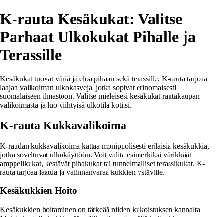
K-rauta Kesäkukat: Valitse
Parhaat Ulkokukat Pihalle ja
Terassille
Kesäkukat tuovat väriä ja eloa pihaan sekä terassille. K-rauta tarjoaa
laajan valikoiman ulkokasveja, jotka sopivat erinomaisesti
suomalaiseen ilmastoon. Valitse mieleisesi kesäkukat rautakaupan
valikoimasta ja luo viihtyisä ulkotila kotiisi.
K-rauta Kukkavalikoima
K-raudan kukkavalikoima kattaa monipuolisesti erilaisia kesäkukkia,
jotka soveltuvat ulkokäyttöön. Voit valita esimerkiksi värikkäät
amppelikukat, kestävät pihakukat tai tunnelmalliset terassikukat. K-
rauta tarjoaa laatua ja valinnanvaraa kukkien ystäville.
Kesäkukkien Hoito
Kesäkukkien hoitaminen on tärkeää niiden kukoistuksen kannalta.