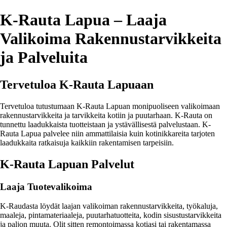
K-Rauta Lapua – Laaja
Valikoima Rakennustarvikkeita
ja Palveluita
Tervetuloa K-Rauta Lapuaan
Tervetuloa tutustumaan K-Rauta Lapuan monipuoliseen valikoimaan
rakennustarvikkeita ja tarvikkeita kotiin ja puutarhaan. K-Rauta on
tunnettu laadukkaista tuotteistaan ja ystävällisestä palvelustaan. K-
Rauta Lapua palvelee niin ammattilaisia kuin kotinikkareita tarjoten
laadukkaita ratkaisuja kaikkiin rakentamisen tarpeisiin.
K-Rauta Lapuan Palvelut
Laaja Tuotevalikoima
K-Raudasta löydät laajan valikoiman rakennustarvikkeita, työkaluja,
maaleja, pintamateriaaleja, puutarhatuotteita, kodin sisustustarvikkeita
ja paljon muuta. Olit sitten remontoimassa kotiasi tai rakentamassa