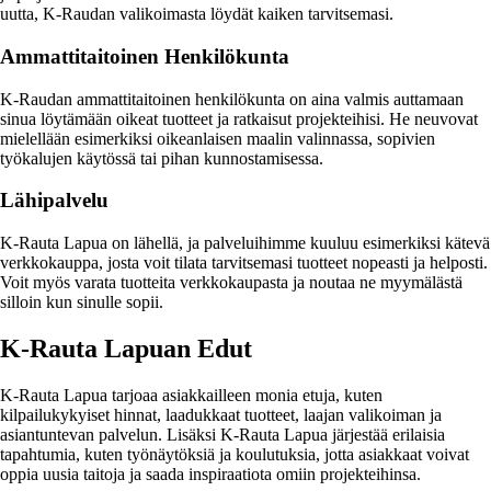
uutta, K-Raudan valikoimasta löydät kaiken tarvitsemasi.
Ammattitaitoinen Henkilökunta
K-Raudan ammattitaitoinen henkilökunta on aina valmis auttamaan
sinua löytämään oikeat tuotteet ja ratkaisut projekteihisi. He neuvovat
mielellään esimerkiksi oikeanlaisen maalin valinnassa, sopivien
työkalujen käytössä tai pihan kunnostamisessa.
Lähipalvelu
K-Rauta Lapua on lähellä, ja palveluihimme kuuluu esimerkiksi kätevä
verkkokauppa, josta voit tilata tarvitsemasi tuotteet nopeasti ja helposti.
Voit myös varata tuotteita verkkokaupasta ja noutaa ne myymälästä
silloin kun sinulle sopii.
K-Rauta Lapuan Edut
K-Rauta Lapua tarjoaa asiakkailleen monia etuja, kuten
kilpailukykyiset hinnat, laadukkaat tuotteet, laajan valikoiman ja
asiantuntevan palvelun. Lisäksi K-Rauta Lapua järjestää erilaisia
tapahtumia, kuten työnäytöksiä ja koulutuksia, jotta asiakkaat voivat
oppia uusia taitoja ja saada inspiraatiota omiin projekteihinsa.