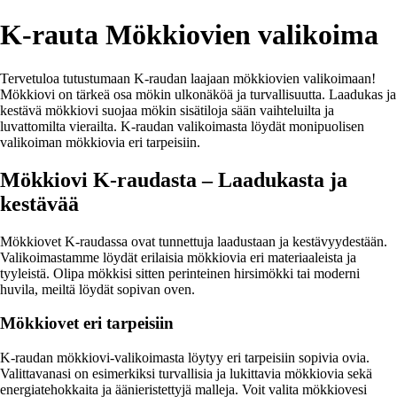
K-rauta Mökkiovien valikoima
Tervetuloa tutustumaan K-raudan laajaan mökkiovien valikoimaan!
Mökkiovi on tärkeä osa mökin ulkonäköä ja turvallisuutta. Laadukas ja
kestävä mökkiovi suojaa mökin sisätiloja sään vaihteluilta ja
luvattomilta vierailta. K-raudan valikoimasta löydät monipuolisen
valikoiman mökkiovia eri tarpeisiin.
Mökkiovi K-raudasta – Laadukasta ja
kestävää
Mökkiovet K-raudassa ovat tunnettuja laadustaan ja kestävyydestään.
Valikoimastamme löydät erilaisia mökkiovia eri materiaaleista ja
tyyleistä. Olipa mökkisi sitten perinteinen hirsimökki tai moderni
huvila, meiltä löydät sopivan oven.
Mökkiovet eri tarpeisiin
K-raudan mökkiovi-valikoimasta löytyy eri tarpeisiin sopivia ovia.
Valittavanasi on esimerkiksi turvallisia ja lukittavia mökkiovia sekä
energiatehokkaita ja äänieristettyjä malleja. Voit valita mökkiovesi