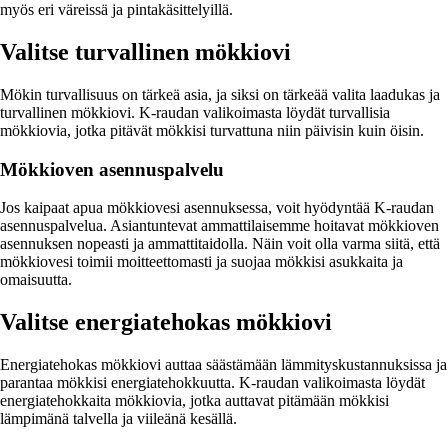
myös eri väreissä ja pintakäsittelyillä.
Valitse turvallinen mökkiovi
Mökin turvallisuus on tärkeä asia, ja siksi on tärkeää valita laadukas ja
turvallinen mökkiovi. K-raudan valikoimasta löydät turvallisia
mökkiovia, jotka pitävät mökkisi turvattuna niin päivisin kuin öisin.
Mökkioven asennuspalvelu
Jos kaipaat apua mökkiovesi asennuksessa, voit hyödyntää K-raudan
asennuspalvelua. Asiantuntevat ammattilaisemme hoitavat mökkioven
asennuksen nopeasti ja ammattitaidolla. Näin voit olla varma siitä, että
mökkiovesi toimii moitteettomasti ja suojaa mökkisi asukkaita ja
omaisuutta.
Valitse energiatehokas mökkiovi
Energiatehokas mökkiovi auttaa säästämään lämmityskustannuksissa ja
parantaa mökkisi energiatehokkuutta. K-raudan valikoimasta löydät
energiatehokkaita mökkiovia, jotka auttavat pitämään mökkisi
lämpimänä talvella ja viileänä kesällä.