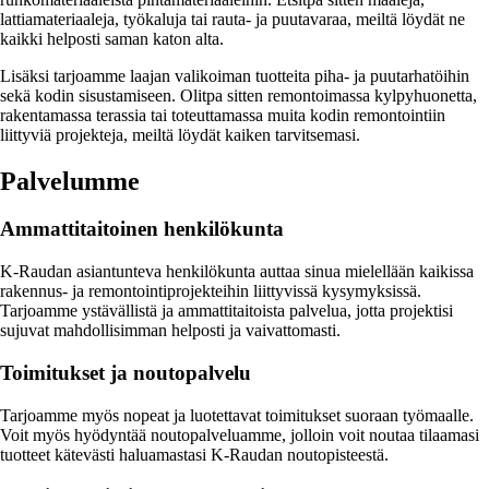
lattiamateriaaleja, työkaluja tai rauta- ja puutavaraa, meiltä löydät ne
kaikki helposti saman katon alta.
Lisäksi tarjoamme laajan valikoiman tuotteita piha- ja puutarhatöihin
sekä kodin sisustamiseen. Olitpa sitten remontoimassa kylpyhuonetta,
rakentamassa terassia tai toteuttamassa muita kodin remontointiin
liittyviä projekteja, meiltä löydät kaiken tarvitsemasi.
Palvelumme
Ammattitaitoinen henkilökunta
K-Raudan asiantunteva henkilökunta auttaa sinua mielellään kaikissa
rakennus- ja remontointiprojekteihin liittyvissä kysymyksissä.
Tarjoamme ystävällistä ja ammattitaitoista palvelua, jotta projektisi
sujuvat mahdollisimman helposti ja vaivattomasti.
Toimitukset ja noutopalvelu
Tarjoamme myös nopeat ja luotettavat toimitukset suoraan työmaalle.
Voit myös hyödyntää noutopalveluamme, jolloin voit noutaa tilaamasi
tuotteet kätevästi haluamastasi K-Raudan noutopisteestä.