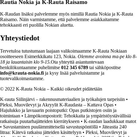
Rautia Nokia ja K-Rauta Raisamo
K-Raudan lisäksi palvelemme myös nimillä Rautia Nokia ja K-Rauta
Raisamo. Näin varmistamme, että palvelemme asiakkaitamme
tehokkaasti eri puolilla Nokian aluetta.
Yhteystiedot
Tervetuloa tutustumaan laajaan valikoimaamme K-Rauta Nokiaan
osoitteeseen Esimerkkikatu 123, Nokia.
Olemme avoinna ma-pe klo 8-
18 ja lauantaisin klo 9-15.
Ota yhteyttä asiantuntevaan
henkilökuntaamme puhelimitse
012 345 6789
tai sähköpostitse
info@krauta-nokia.fi
ja kysy lisää palveluistamme ja
tuotevalikoimastamme.
© 2022 K-Rauta Nokia – Kaikki oikeudet pidätetään
K-rauta Siilinjärvi – rakennusmateriaalien ja työkalujen tarpeisiin
•
Pleksi, Muovilevyt ja Akryylit K-Raudasta – Kattava Opas
•
Hajulukko ja lavuaarin poistoputki: Opas putkistojen osiin ja
toimintaan
•
Lämpökompostorit: Tehokkaita ja ympäristöystävällisiä
ratkaisuja puutarhajätteiden kierrätykseen
•
K-raudan laadukkaat matot
•
Savustaminen puulämmitteisellä savustuspöntöllä
•
Jäteastia 240
litraa: Kätevä ratkaisu jätteiden käsittelyyn
•
Pleksi, Muovilevyt ja