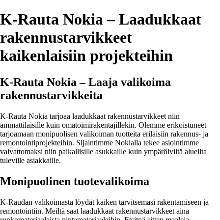
K-Rauta Nokia – Laadukkaat
rakennustarvikkeet
kaikenlaisiin projekteihin
K-Rauta Nokia – Laaja valikoima
rakennustarvikkeita
K-Rauta Nokia tarjoaa laadukkaat rakennustarvikkeet niin
ammattilaisille kuin omatoimirakentajillekin. Olemme erikoistuneet
tarjoamaan monipuolisen valikoiman tuotteita erilaisiin rakennus- ja
remontointiprojekteihin. Sijaintimme Nokialla tekee asiointimme
vaivattomaksi niin paikallisille asukkaille kuin ympäröiviltä alueilta
tuleville asiakkaille.
Monipuolinen tuotevalikoima
K-Raudan valikoimasta löydät kaiken tarvitsemasi rakentamiseen ja
remontointiin. Meiltä saat laadukkaat rakennustarvikkeet aina
runkomateriaaleista pintamateriaaleihin. Etsitpä sitten maaleja,