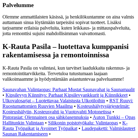
Palvelumme
Olemme ammattilaisten käsissä, ja henkilökuntamme on aina valmis
auttamaan sinua löytämään tarpeisiisi sopivat tuotteet. Lisäksi
tarjoamme erilaisia palveluita, kuten leikkaus- ja mittauspalveluita,
jotta remonttisi sujuisi mahdollisimman vaivattomasti.
K-Rauta Pasila – luotettava kumppanisi
rakentamisessa ja remontoinnissa
K-Rauta Pasila on valintasi, kun tarvitset laadukkaita rakennus- ja
remontointitarvikkeita. Tervetuloa tutustumaan laajaan
valikoimaamme ja hyödyntämään asiantuntevaa palveluamme!
Saunavahan Valintaopas: Parhaat Mustat Saunavahat ja Saunamaalit
•
Kipsilevyn Kiinnitys: Parhaat Kipsilevyankkurit ja Kiinnikkeet
•
Ulkovalosarjat – Luotettavaa Valaistusta Ulkotiloihin
•
RST Ruuvi:
Ruostumattomien Ruuvien Maailma
•
Kosteushälytysjärjestelmät:
Kosteushälytin, Kosteusvahti ja Vuotovahti Motonetissa
•
Pistorasiat: Olennainen osa sähköasennuksia
•
Auton Tunkki – Opas
Hallitunkin Valintaan
•
Silikonin poistotyökalu: Valintaopas
•
K-
Rauta Työpaikat ja Avoimet Työpaikat
•
Laudepaketti: Valmislauteet
Saunan Rakentamiseen
•