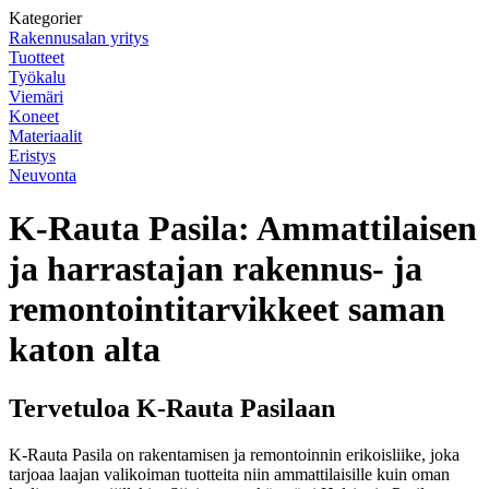
Kategorier
Rakennusalan yritys
Tuotteet
Työkalu
Viemäri
Koneet
Materiaalit
Eristys
Neuvonta
K-Rauta Pasila: Ammattilaisen
ja harrastajan rakennus- ja
remontointitarvikkeet saman
katon alta
Tervetuloa K-Rauta Pasilaan
K-Rauta Pasila on rakentamisen ja remontoinnin erikoisliike, joka
tarjoaa laajan valikoiman tuotteita niin ammattilaisille kuin oman