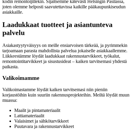
kodin remontoijillekin. Sijaitsemme kätevästi Helsingin Pasilassa,
joten olemme helposti saavutettavissa kaikille pääkaupunkiseudun
asiakkaille.
Laadukkaat tuotteet ja asiantunteva
palvelu
Asiakastyytyväisyys on meille ensiarvoisen tärkeää, ja pyrimmekin
tarjoamaan parasta mahdollista palvelua jokaiselle asiakkaallemme.
Liikkeestämme löydät laadukkaat rakennustarvikkeet, työkalut,
remontointitarvikkeet ja sisustusideat – kaiken tarvitsemasi yhdestä
paikasta.
Valikoimamme
Valikoimastamme löydät kaiken tarvitsemasi niin pieniin
korjaustöihin kuin suuriin rakennusprojekteihin. Meiltä löydät muun
muassa:
Maalit ja pintamateriaalit
Lattiamateriaalit
Valaisimet ja sähkötarvikkeet
Puutavara ja rakennustarvikkeet