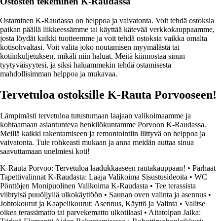
Ostosten tekeminen K-Raudassa
Ostaminen K-Raudassa on helppoa ja vaivatonta. Voit tehdä ostoksia
paikan päällä liikkeessämme tai käyttää kätevää verkkokauppaamme,
josta löydät kaikki tuotteemme ja voit tehdä ostoksia vaikka omalta
kotisohvaltasi. Voit valita joko noutamisen myymälästä tai
kotiinkuljetuksen, mikäli niin haluat. Meitä kiinnostaa sinun
tyytyväisyytesi, ja siksi haluammekin tehdä ostamisesta
mahdollisimman helppoa ja mukavaa.
Tervetuloa ostoksille K-Rauta Porvooseen!
Lämpimästi tervetuloa tutustumaan laajaan valikoimaamme ja
kohtaamaan asiantunteva henkilökuntamme Porvoon K-Raudassa.
Meillä kaikki rakentamiseen ja remontointiin liittyvä on helppoa ja
vaivatonta. Tule rohkeasti mukaan ja anna meidän auttaa sinua
saavuttamaan unelmiesi koti!
K-Rauta Porvoo: Tervetuloa laadukkaaseen rautakauppaan!
•
Parhaat
Tapettivalinnat K-Raudasta: Laaja Valikoima Sisustusideoita
•
WC
Pönttöjen Monipuolinen Valikoima K-Raudasta
•
Tee terassista
viihtyisä puuöljyllä ulkokäyttöön
•
Saunan oven valinta ja asennus
•
Johtokourut ja Kaapelikourut: Asennus, Käyttö ja Valinta
•
Valitse
oikea terassimatto tai parvekematto ulkotilaasi
•
Aitatolpan Jalka: