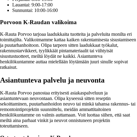
Lauantai: 9:00-17:00
Sunnuntai: 10:00-16:00
Porvoon K-Raudan valikoima
K-Rauta Porvoo tarjoaa laadukkaita tuotteita ja palveluita monilta eri
toimittajilta. Valikoimamme kattaa kaiken rakentamisesta sisustamiseen
ja puutarhanhoitoon. Olipa tarpeen sitten laadukkaat työkalut,
rakennustarvikkeet, tyylikkäät pintamateriaalit tai viihtyisät
sisustustuotteet, meiltä löydät ne kaikki. Asiantunteva
henkilökuntamme auttaa mielellään löytämään juuri sinulle sopivat
ratkaisut.
Asiantunteva palvelu ja neuvonta
K-Rauta Porvoo panostaa erityisesti asiakaspalveluun ja
asiantuntevaan neuvontaan. Olipa kyseessä sitten reseptin
sekoittaminen, puutarhanhoidon neuvo tai minkä tahansa rakennus- tai
remontointiprojektin suunnittelu, meidän ammattitaitoinen
henkilökuntamme on valmis auttamaan. Voit luottaa siihen, että saat
meiltä aina parhaat vinkit ja neuvot onnistuneen projektin
toteuttamiseen.