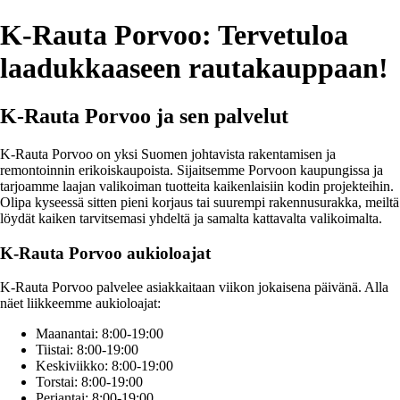
K-Rauta Porvoo: Tervetuloa
laadukkaaseen rautakauppaan!
K-Rauta Porvoo ja sen palvelut
K-Rauta Porvoo on yksi Suomen johtavista rakentamisen ja
remontoinnin erikoiskaupoista. Sijaitsemme Porvoon kaupungissa ja
tarjoamme laajan valikoiman tuotteita kaikenlaisiin kodin projekteihin.
Olipa kyseessä sitten pieni korjaus tai suurempi rakennusurakka, meiltä
löydät kaiken tarvitsemasi yhdeltä ja samalta kattavalta valikoimalta.
K-Rauta Porvoo aukioloajat
K-Rauta Porvoo palvelee asiakkaitaan viikon jokaisena päivänä. Alla
näet liikkeemme aukioloajat:
Maanantai: 8:00-19:00
Tiistai: 8:00-19:00
Keskiviikko: 8:00-19:00
Torstai: 8:00-19:00
Perjantai: 8:00-19:00