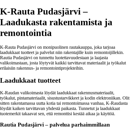
K-Rauta Pudasjärvi –
Laadukasta rakentamista ja
remontointia
K-Rauta Pudasjärvi on monipuolinen rautakauppa, joka tarjoaa
laadukkaat tuotteet ja palvelut niin rakentajille kuin remontoijillekin.
Rautia Pudasjärvi on tunnettu luotettavuudestaan ja laajasta
valikoimastaan, josta löytyvät kaikki tarvittavat materiaalit ja työkalut
erilaisiin rakennus- ja remontointiprojekteihin.
Laadukkaat tuotteet
K-Raudan valikoimasta löydät laadukkaat rakennusmateriaalit,
työkalut, pintamateriaalit, sisustustarvikkeet ja kodin elektroniikan. Olit
sitten rakentamassa uutta kotia tai remontoimassa vanhaa, K-Raudasta
löydät kaiken tarvittavan yhdestä paikasta. Tunnetut ja laadukkaat
tuotemerkit takaavat sen, että remonttisi kestää aikaa ja käyttöä.
Rautia Pudasjärvi – palvelua parhaimmillaan