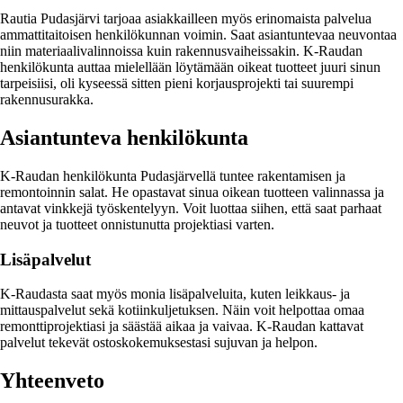
Rautia Pudasjärvi tarjoaa asiakkailleen myös erinomaista palvelua
ammattitaitoisen henkilökunnan voimin. Saat asiantuntevaa neuvontaa
niin materiaalivalinnoissa kuin rakennusvaiheissakin. K-Raudan
henkilökunta auttaa mielellään löytämään oikeat tuotteet juuri sinun
tarpeisiisi, oli kyseessä sitten pieni korjausprojekti tai suurempi
rakennusurakka.
Asiantunteva henkilökunta
K-Raudan henkilökunta Pudasjärvellä tuntee rakentamisen ja
remontoinnin salat. He opastavat sinua oikean tuotteen valinnassa ja
antavat vinkkejä työskentelyyn. Voit luottaa siihen, että saat parhaat
neuvot ja tuotteet onnistunutta projektiasi varten.
Lisäpalvelut
K-Raudasta saat myös monia lisäpalveluita, kuten leikkaus- ja
mittauspalvelut sekä kotiinkuljetuksen. Näin voit helpottaa omaa
remonttiprojektiasi ja säästää aikaa ja vaivaa. K-Raudan kattavat
palvelut tekevät ostoskokemuksestasi sujuvan ja helpon.
Yhteenveto