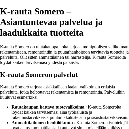
K-rauta Somero –
Asiantuntevaa palvelua ja
laadukkaita tuotteita
K-rauta Somero on rautakauppa, joka tarjoaa monipuolisen valikoiman
rakentamiseen, remontointiin ja puutarhanhoitoon tarvittavia tuotteita ja
palveluita. Olit sitten ammattilainen tai harrastelija, K-rauta Somerolta
löydät kaiken tarvitsemasi yhdestä paikasta.
K-rauta Someron palvelut
K-rauta Somero tarjoaa asiakkailleen laajan valikoiman erilaisia
palveluita, jotka helpottavat rakentamista ja remontointia. Palveluihin
kuuluvat esimerkiksi:
Rautakaupan kattava tuotevalikoima
: K-rauta Somerolta
löydät kaiken tarvitsemasi aina työkaluista ja
rakennustarvikkeista puutarhakalusteisiin ja sisustustarvikkeisiin.
Ammattitaitoinen henkilökunta
: K-rauta Someron työntekijät
ovat alansa ammattilaisia ja auttavat sinua mielellään kaikissa