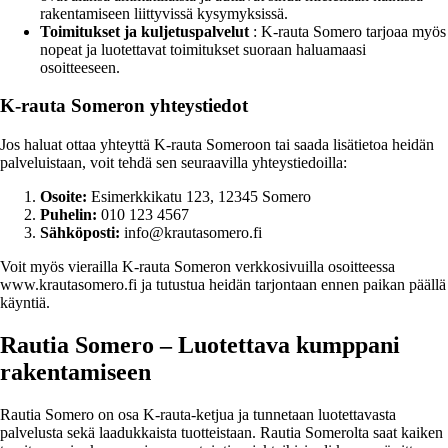
rakentamiseen liittyvissä kysymyksissä.
Toimitukset ja kuljetuspalvelut
: K-rauta Somero tarjoaa myös
nopeat ja luotettavat toimitukset suoraan haluamaasi
osoitteeseen.
K-rauta Someron yhteystiedot
Jos haluat ottaa yhteyttä K-rauta Someroon tai saada lisätietoa heidän
palveluistaan, voit tehdä sen seuraavilla yhteystiedoilla:
Osoite:
Esimerkkikatu 123, 12345 Somero
Puhelin:
010 123 4567
Sähköposti:
info@krautasomero.fi
Voit myös vierailla K-rauta Someron verkkosivuilla osoitteessa
www.krautasomero.fi ja tutustua heidän tarjontaan ennen paikan päällä
käyntiä.
Rautia Somero – Luotettava kumppani
rakentamiseen
Rautia Somero on osa K-rauta-ketjua ja tunnetaan luotettavasta
palvelusta sekä laadukkaista tuotteistaan. Rautia Somerolta saat kaiken