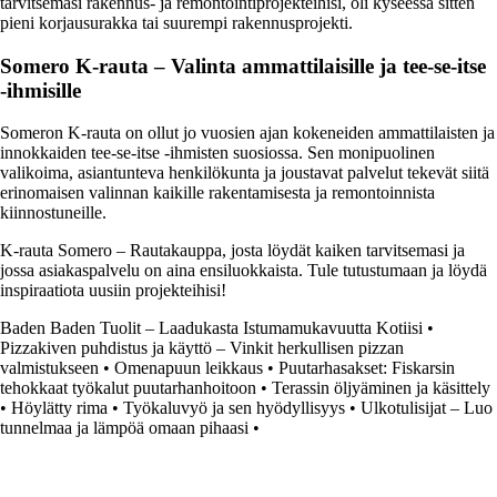
tarvitsemasi rakennus- ja remontointiprojekteihisi, oli kyseessä sitten
pieni korjausurakka tai suurempi rakennusprojekti.
Somero K-rauta – Valinta ammattilaisille ja tee-se-itse
-ihmisille
Someron K-rauta on ollut jo vuosien ajan kokeneiden ammattilaisten ja
innokkaiden tee-se-itse -ihmisten suosiossa. Sen monipuolinen
valikoima, asiantunteva henkilökunta ja joustavat palvelut tekevät siitä
erinomaisen valinnan kaikille rakentamisesta ja remontoinnista
kiinnostuneille.
K-rauta Somero – Rautakauppa, josta löydät kaiken tarvitsemasi ja
jossa asiakaspalvelu on aina ensiluokkaista. Tule tutustumaan ja löydä
inspiraatiota uusiin projekteihisi!
Baden Baden Tuolit – Laadukasta Istumamukavuutta Kotiisi
•
Pizzakiven puhdistus ja käyttö – Vinkit herkullisen pizzan
valmistukseen
•
Omenapuun leikkaus
•
Puutarhasakset: Fiskarsin
tehokkaat työkalut puutarhanhoitoon
•
Terassin öljyäminen ja käsittely
•
Höylätty rima
•
Työkaluvyö ja sen hyödyllisyys
•
Ulkotulisijat – Luo
tunnelmaa ja lämpöä omaan pihaasi
•