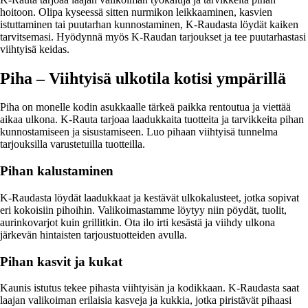
hoitoon. Olipa kyseessä sitten nurmikon leikkaaminen, kasvien
istuttaminen tai puutarhan kunnostaminen, K-Raudasta löydät kaiken
tarvitsemasi. Hyödynnä myös K-Raudan tarjoukset ja tee puutarhastasi
viihtyisä keidas.
Piha – Viihtyisä ulkotila kotisi ympärillä
Piha on monelle kodin asukkaalle tärkeä paikka rentoutua ja viettää
aikaa ulkona. K-Rauta tarjoaa laadukkaita tuotteita ja tarvikkeita pihan
kunnostamiseen ja sisustamiseen. Luo pihaan viihtyisä tunnelma
tarjouksilla varustetuilla tuotteilla.
Pihan kalustaminen
K-Raudasta löydät laadukkaat ja kestävät ulkokalusteet, jotka sopivat
eri kokoisiin pihoihin. Valikoimastamme löytyy niin pöydät, tuolit,
aurinkovarjot kuin grillitkin. Ota ilo irti kesästä ja viihdy ulkona
järkevän hintaisten tarjoustuotteiden avulla.
Pihan kasvit ja kukat
Kaunis istutus tekee pihasta viihtyisän ja kodikkaan. K-Raudasta saat
laajan valikoiman erilaisia kasveja ja kukkia, jotka piristävät pihaasi