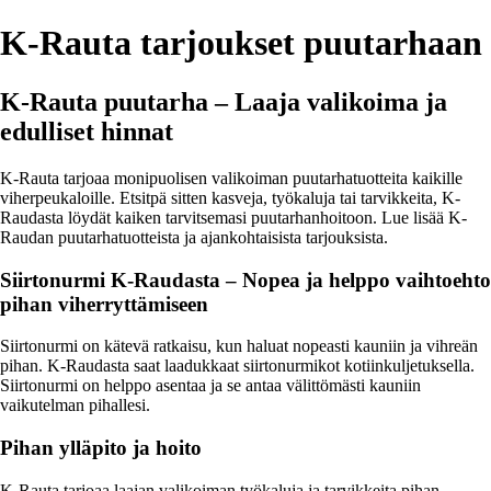
K-Rauta tarjoukset puutarhaan
K-Rauta puutarha – Laaja valikoima ja
edulliset hinnat
K-Rauta tarjoaa monipuolisen valikoiman puutarhatuotteita kaikille
viherpeukaloille. Etsitpä sitten kasveja, työkaluja tai tarvikkeita, K-
Raudasta löydät kaiken tarvitsemasi puutarhanhoitoon. Lue lisää K-
Raudan puutarhatuotteista ja ajankohtaisista tarjouksista.
Siirtonurmi K-Raudasta – Nopea ja helppo vaihtoehto
pihan viherryttämiseen
Siirtonurmi on kätevä ratkaisu, kun haluat nopeasti kauniin ja vihreän
pihan. K-Raudasta saat laadukkaat siirtonurmikot kotiinkuljetuksella.
Siirtonurmi on helppo asentaa ja se antaa välittömästi kauniin
vaikutelman pihallesi.
Pihan ylläpito ja hoito
K-Rauta tarjoaa laajan valikoiman työkaluja ja tarvikkeita pihan