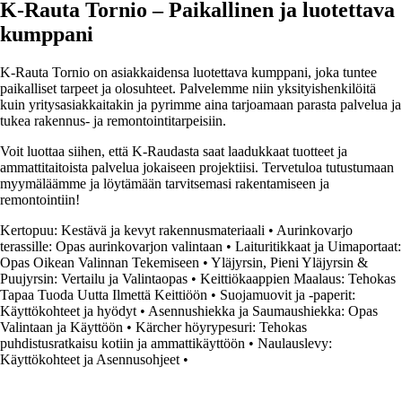
K-Rauta Tornio – Paikallinen ja luotettava
kumppani
K-Rauta Tornio on asiakkaidensa luotettava kumppani, joka tuntee
paikalliset tarpeet ja olosuhteet. Palvelemme niin yksityishenkilöitä
kuin yritysasiakkaitakin ja pyrimme aina tarjoamaan parasta palvelua ja
tukea rakennus- ja remontointitarpeisiin.
Voit luottaa siihen, että K-Raudasta saat laadukkaat tuotteet ja
ammattitaitoista palvelua jokaiseen projektiisi. Tervetuloa tutustumaan
myymäläämme ja löytämään tarvitsemasi rakentamiseen ja
remontointiin!
Kertopuu: Kestävä ja kevyt rakennusmateriaali
•
Aurinkovarjo
terassille: Opas aurinkovarjon valintaan
•
Laituritikkaat ja Uimaportaat:
Opas Oikean Valinnan Tekemiseen
•
Yläjyrsin, Pieni Yläjyrsin &
Puujyrsin: Vertailu ja Valintaopas
•
Keittiökaappien Maalaus: Tehokas
Tapaa Tuoda Uutta Ilmettä Keittiöön
•
Suojamuovit ja -paperit:
Käyttökohteet ja hyödyt
•
Asennushiekka ja Saumaushiekka: Opas
Valintaan ja Käyttöön
•
Kärcher höyrypesuri: Tehokas
puhdistusratkaisu kotiin ja ammattikäyttöön
•
Naulauslevy:
Käyttökohteet ja Asennusohjeet
•