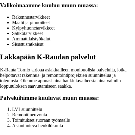
Valikoimaamme kuuluu muun muassa:
Rakennustarvikkeet
Maalit ja pinnoitteet
Kylpyhuonetarvikkeet
Sähkötarvikkeet
Ammattilaistyökalut
Sisustusratkaisut
Lakkapään K-Raudan palvelut
K-Rauta Tornio tarjoaa asiakkailleen monipuolisia palveluita, jotka
helpottavat rakennus- ja remontointiprojektien suunnittelua ja
toteutusta. Olemme apunasi aina hankintavaiheesta aina valmiin
lopputuloksen saavuttamiseen saakka.
Palveluihimme kuuluvat muun muassa:
LVI-suunnittelu
Remonttineuvonta
Toimitukset suoraan työmaalle
Asiantunteva henkilökunta