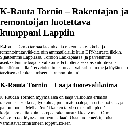
K-Rauta Tornio – Rakentajan ja
remontoijan luotettava
kumppani Lappiin
K-Rauta Tornio tarjoaa laadukkaita rakennustarvikkeita ja
remontointitarvikkeita niin ammattilaisille kuin DIY-harrastajillekin.
Sijaitsemme Lappiassa, Tornion Lakkapäässä, ja palvelemme
asiakkaitamme laajalla valikoimalla tuotteita sekä asiantuntevalla
henkilökunnalla. Tervetuloa tutustumaan valikoimaamme ja löytämään
tarvitsemasi rakentamiseen ja remontointiin!
K-Rauta Tornio – Laaja tuotevalikoima
K-Raudan Tornion myymälässä on laaja valikoima erilaisia
rakennustarvikkeita, työkaluja, pintamateriaaleja, sisustustuotteita, ja
paljon muuta. Meiltä löydät kaiken tarvitsemasi niin pientä
korjausprojektia kuin isompaa rakennusurakkaa varten. Our
valikoimasta löytyvät tunnetut ja laadukkaat tuotemerkit, jotka
varmistavat onnistuneen lopputuloksen.