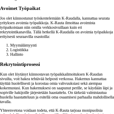
Avoimet Työpaikat
Jos olet kiinnostunut työskentelemään K-Raudalla, kannattaa seurata
yrityksen avoimia työpaikkoja. K-Rauta ilmoittaa avoimista
työpaikoistaan niin omilla verkkosivuillaan kuin eri
rekrytointikanavilla. Tällä hetkellä K-Raudalla on avoimia työpaikkoja
erityisesti seuraavilla osastoilla:
Myymälämyynti
Logistiikka
Hallinto
Rekrytointiprosessi
Kun olet löytänyt kiinnostavan työpaikkailmoituksen K-Raudan
sivuilta, voit hakea tehtävää helposti verkossa. Hakemus kannattaa
täyttää huolellisesti ja korostaa omia vahvuuksiasi sekä aiempaa
kokemustasi. Kun hakemuksesi on saapunut perille, se käydään läpi ja
sopiville hakijoille järjestetään haastattelu. On tärkeää valmistautua
huolella haastatteluun ja esitellä oma osaamisesi parhaalla mahdollisella
tavalla.
Yhteenvetona voidaan todeta, että K-Rauta tarjoaa monipuolisia