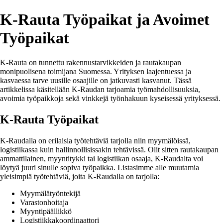
K-Rauta Työpaikat ja Avoimet
Työpaikat
K-Rauta on tunnettu rakennustarvikkeiden ja rautakaupan
monipuolisena toimijana Suomessa. Yrityksen laajentuessa ja
kasvaessa tarve uusille osaajille on jatkuvasti kasvanut. Tässä
artikkelissa käsitellään K-Raudan tarjoamia työmahdollisuuksia,
avoimia työpaikkoja sekä vinkkejä työnhakuun kyseisessä yrityksessä.
K-Rauta Työpaikat
K-Raudalla on erilaisia työtehtäviä tarjolla niin myymälöissä,
logistiikassa kuin hallinnollisissakin tehtävissä. Olit sitten rautakaupan
ammattilainen, myyntitykki tai logistiikan osaaja, K-Raudalta voi
löytyä juuri sinulle sopiva työpaikka. Listasimme alle muutamia
yleisimpiä työtehtäviä, joita K-Raudalla on tarjolla:
Myymälätyöntekijä
Varastonhoitaja
Myyntipäällikkö
Logistiikkakoordinaattori