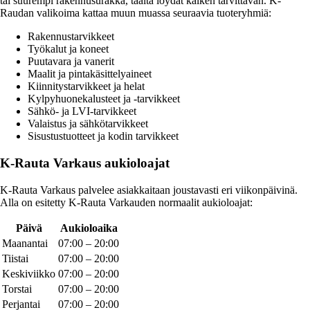
tai suurempi rakennusurakka, täältä löydät kaiken tarvittavan. K-
Raudan valikoima kattaa muun muassa seuraavia tuoteryhmiä:
Rakennustarvikkeet
Työkalut ja koneet
Puutavara ja vanerit
Maalit ja pintakäsittelyaineet
Kiinnitystarvikkeet ja helat
Kylpyhuonekalusteet ja -tarvikkeet
Sähkö- ja LVI-tarvikkeet
Valaistus ja sähkötarvikkeet
Sisustustuotteet ja kodin tarvikkeet
K-Rauta Varkaus aukioloajat
K-Rauta Varkaus palvelee asiakkaitaan joustavasti eri viikonpäivinä.
Alla on esitetty K-Rauta Varkauden normaalit aukioloajat:
Päivä
Aukioloaika
Maanantai
07:00 – 20:00
Tiistai
07:00 – 20:00
Keskiviikko
07:00 – 20:00
Torstai
07:00 – 20:00
Perjantai
07:00 – 20:00