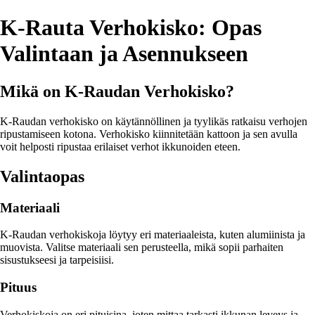
K-Rauta Verhokisko: Opas
Valintaan ja Asennukseen
Mikä on K-Raudan Verhokisko?
K-Raudan verhokisko on käytännöllinen ja tyylikäs ratkaisu verhojen
ripustamiseen kotona. Verhokisko kiinnitetään kattoon ja sen avulla
voit helposti ripustaa erilaiset verhot ikkunoiden eteen.
Valintaopas
Materiaali
K-Raudan verhokiskoja löytyy eri materiaaleista, kuten alumiinista ja
muovista. Valitse materiaali sen perusteella, mikä sopii parhaiten
sisustukseesi ja tarpeisiisi.
Pituus
Verhokiskoja on eri pituisina, joten mittaa tarkasti ikkunan leveys ja