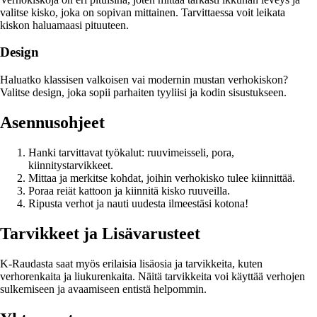
valitse kisko, joka on sopivan mittainen. Tarvittaessa voit leikata
kiskon haluamaasi pituuteen.
Design
Haluatko klassisen valkoisen vai modernin mustan verhokiskon?
Valitse design, joka sopii parhaiten tyyliisi ja kodin sisustukseen.
Asennusohjeet
Hanki tarvittavat työkalut: ruuvimeisseli, pora,
kiinnitystarvikkeet.
Mittaa ja merkitse kohdat, joihin verhokisko tulee kiinnittää.
Poraa reiät kattoon ja kiinnitä kisko ruuveilla.
Ripusta verhot ja nauti uudesta ilmeestäsi kotona!
Tarvikkeet ja Lisävarusteet
K-Raudasta saat myös erilaisia lisäosia ja tarvikkeita, kuten
verhorenkaita ja liukurenkaita. Näitä tarvikkeita voi käyttää verhojen
sulkemiseen ja avaamiseen entistä helpommin.