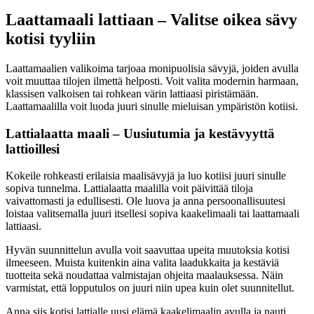
Laattamaali lattiaan – Valitse oikea sävy
kotisi tyyliin
Laattamaalien valikoima tarjoaa monipuolisia sävyjä, joiden avulla
voit muuttaa tilojen ilmettä helposti. Voit valita modernin harmaan,
klassisen valkoisen tai rohkean värin lattiaasi piristämään.
Laattamaalilla voit luoda juuri sinulle mieluisan ympäristön kotiisi.
Lattialaatta maali – Uusiutumia ja kestävyyttä
lattioillesi
Kokeile rohkeasti erilaisia maalisävyjä ja luo kotiisi juuri sinulle
sopiva tunnelma. Lattialaatta maalilla voit päivittää tiloja
vaivattomasti ja edullisesti. Ole luova ja anna persoonallisuutesi
loistaa valitsemalla juuri itsellesi sopiva kaakelimaali tai laattamaali
lattiaasi.
Hyvän suunnittelun avulla voit saavuttaa upeita muutoksia kotisi
ilmeeseen. Muista kuitenkin aina valita laadukkaita ja kestäviä
tuotteita sekä noudattaa valmistajan ohjeita maalauksessa. Näin
varmistat, että lopputulos on juuri niin upea kuin olet suunnitellut.
Anna siis kotisi lattialle uusi elämä kaakelimaalin avulla ja nauti