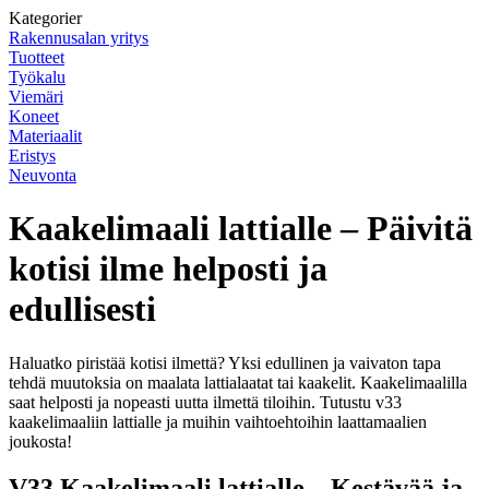
Kategorier
Rakennusalan yritys
Tuotteet
Työkalu
Viemäri
Koneet
Materiaalit
Eristys
Neuvonta
Kaakelimaali lattialle – Päivitä
kotisi ilme helposti ja
edullisesti
Haluatko piristää kotisi ilmettä? Yksi edullinen ja vaivaton tapa
tehdä muutoksia on maalata lattialaatat tai kaakelit. Kaakelimaalilla
saat helposti ja nopeasti uutta ilmettä tiloihin. Tutustu v33
kaakelimaaliin lattialle ja muihin vaihtoehtoihin laattamaalien
joukosta!
V33 Kaakelimaali lattialle – Kestävää ja