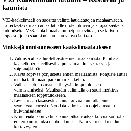
kaunista
V33-kaakelimaali on suosittu valinta lattialaattojen maalaamiseen.
Tämä kestävä maali antaa lattialle uuden ilmeen ja suojaa kaakelia
kulumiselta. V33-kaakelimaalia on helppo levittää ja se kuivuu
nopeasti, joten saat pian nauttia uusitusta lattiasta.
Vinkkejä onnistuneeseen kaakelimaalaukseen
Valmista alusta huolellisesti ennen maalaamista. Puhdista
kaakelit perusteellisesti ja poista mahdolliset rasva- ja
saippuajäämät.
Käytä sopivaa pohjustetta ennen maalaamista. Pohjuste auttaa
maalia tarttumaan paremmin kaakeliin.
Valitse laadukas maalisuti hyvän lopputuloksen
varmistamiseksi. Maalisudin valinnalla on suuri merkitys
maalauksen lopputulokseen.
Levitä maali tasaisesti ja anna kuivua kunnolla ennen
seuraavaa kerrosta. Noudata valmistajan ohjeita maalin
kuivumisajasta.
Kun maalaus on valmis, anna lattialle aikaa kuivua kunnolla
ennen kuormituksen aiheuttamista. Näin varmistat maalin
kestävyyden.