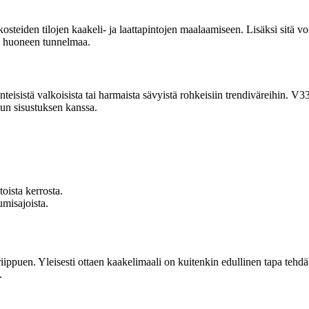
teiden tilojen kaakeli- ja laattapintojen maalaamiseen. Lisäksi sitä voi
ko huoneen tunnelmaa.
rinteisistä valkoisista tai harmaista sävyistä rohkeisiin trendiväreihin. 
uun sisustuksen kanssa.
oista kerrosta.
misajoista.
ippuen. Yleisesti ottaen kaakelimaali on kuitenkin edullinen tapa tehdä 
.