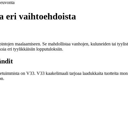
euvonta
a eri vaihtoehdoista
tapintojen maalaamiseen. Se mahdollistaa vanhojen, kuluneiden tai tyylist
sia eri tyylikkäisiin lopputuloksiin.
ändit
netuimmista on V33. V33 kaakelimaali tarjoaa laadukkaita tuotteita moni
on.