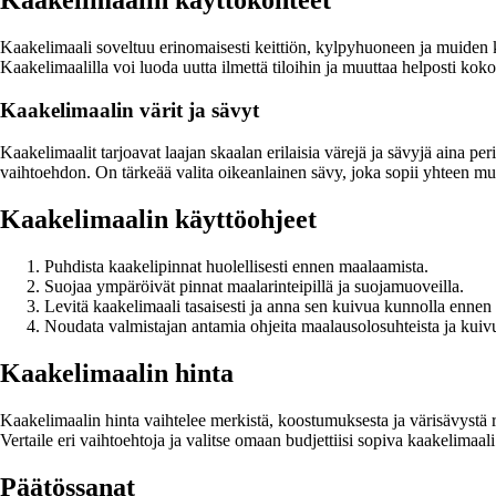
Kaakelimaali soveltuu erinomaisesti keittiön, kylpyhuoneen ja muiden kos
Kaakelimaalilla voi luoda uutta ilmettä tiloihin ja muuttaa helposti ko
Kaakelimaalin värit ja sävyt
Kaakelimaalit tarjoavat laajan skaalan erilaisia värejä ja sävyjä aina pe
vaihtoehdon. On tärkeää valita oikeanlainen sävy, joka sopii yhteen m
Kaakelimaalin käyttöohjeet
Puhdista kaakelipinnat huolellisesti ennen maalaamista.
Suojaa ympäröivät pinnat maalarinteipillä ja suojamuoveilla.
Levitä kaakelimaali tasaisesti ja anna sen kuivua kunnolla ennen t
Noudata valmistajan antamia ohjeita maalausolosuhteista ja kuivu
Kaakelimaalin hinta
Kaakelimaalin hinta vaihtelee merkistä, koostumuksesta ja värisävystä ri
Vertaile eri vaihtoehtoja ja valitse omaan budjettiisi sopiva kaakelimaali
Päätössanat