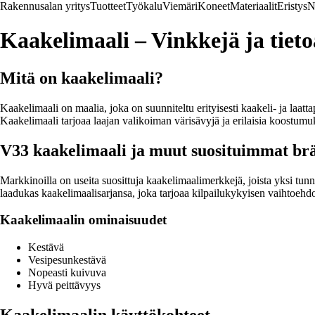
Rakennusalan yritys
Tuotteet
Työkalu
Viemäri
Koneet
Materiaalit
Eristys
N
Kaakelimaali – Vinkkejä ja tieto
Mitä on kaakelimaali?
Kaakelimaali on maalia, joka on suunniteltu erityisesti kaakeli- ja laat
Kaakelimaali tarjoaa laajan valikoiman värisävyjä ja erilaisia koostumuk
V33 kaakelimaali ja muut suosituimmat br
Markkinoilla on useita suosittuja kaakelimaalimerkkejä, joista yksi tun
laadukas kaakelimaalisarjansa, joka tarjoaa kilpailukykyisen vaihtoehd
Kaakelimaalin ominaisuudet
Kestävä
Vesipesunkestävä
Nopeasti kuivuva
Hyvä peittävyys
Kaakelimaalin käyttökohteet