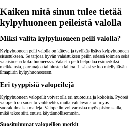
Kaiken mitä sinun tulee tietää
kylpyhuoneen peileistä valolla
Miksi valita kylpyhuoneen peili valolla?
Kylpyhuoneen peili valolla on kätevä ja tyylikäs lisäys kylpyhuoneen
sisustukseen. Se tarjoaa hyvän valaistuksen peilin edessä toimien sekä
valaisimena koko huoneessa. Valaistu peili helpottaa esimerkiksi
meikkausta, parranajoa tai hiusten laittoa. Lisäksi se luo miellyttävän
ilmapiirin kylpyhuoneeseen.
Eri tyyppisiä valopeilejä
Kylpyhuoneen valopeilit voivat olla eri muotoisia ja kokoisia. Pyöreä
valopeili on suosittu vaihtoehto, mutta valittavana on myös
suorakulmaisia malleja. Valopeilin voi varustaa myös pistorasialla,
mikä tekee siitä entistä käytännöllisemmän.
Suosituimmat valopeilien merkit