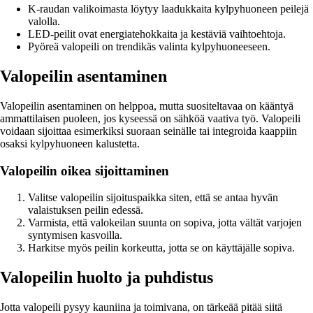
K-raudan valikoimasta löytyy laadukkaita kylpyhuoneen peilejä
valolla.
LED-peilit ovat energiatehokkaita ja kestäviä vaihtoehtoja.
Pyöreä valopeili on trendikäs valinta kylpyhuoneeseen.
Valopeilin asentaminen
Valopeilin asentaminen on helppoa, mutta suositeltavaa on kääntyä
ammattilaisen puoleen, jos kyseessä on sähköä vaativa työ. Valopeili
voidaan sijoittaa esimerkiksi suoraan seinälle tai integroida kaappiin
osaksi kylpyhuoneen kalustetta.
Valopeilin oikea sijoittaminen
Valitse valopeilin sijoituspaikka siten, että se antaa hyvän
valaistuksen peilin edessä.
Varmista, että valokeilan suunta on sopiva, jotta vältät varjojen
syntymisen kasvoilla.
Harkitse myös peilin korkeutta, jotta se on käyttäjälle sopiva.
Valopeilin huolto ja puhdistus
Jotta valopeili pysyy kauniina ja toimivana, on tärkeää pitää siitä