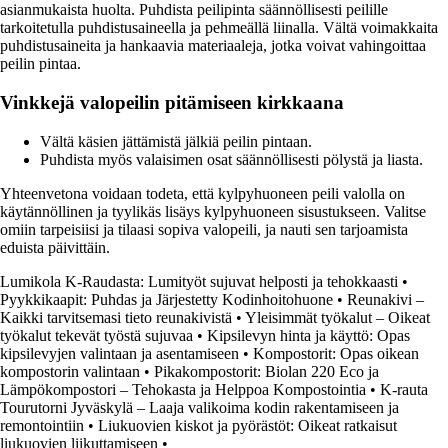
asianmukaista huolta. Puhdista peilipinta säännöllisesti peilille
tarkoitetulla puhdistusaineella ja pehmeällä liinalla. Vältä voimakkaita
puhdistusaineita ja hankaavia materiaaleja, jotka voivat vahingoittaa
peilin pintaa.
Vinkkejä valopeilin pitämiseen kirkkaana
Vältä käsien jättämistä jälkiä peilin pintaan.
Puhdista myös valaisimen osat säännöllisesti pölystä ja liasta.
Yhteenvetona voidaan todeta, että kylpyhuoneen peili valolla on
käytännöllinen ja tyylikäs lisäys kylpyhuoneen sisustukseen. Valitse
omiin tarpeisiisi ja tilaasi sopiva valopeili, ja nauti sen tarjoamista
eduista päivittäin.
Lumikola K-Raudasta: Lumityöt sujuvat helposti ja tehokkaasti
•
Pyykkikaapit: Puhdas ja Järjestetty Kodinhoitohuone
•
Reunakivi –
Kaikki tarvitsemasi tieto reunakivistä
•
Yleisimmät työkalut – Oikeat
työkalut tekevät työstä sujuvaa
•
Kipsilevyn hinta ja käyttö: Opas
kipsilevyjen valintaan ja asentamiseen
•
Kompostorit: Opas oikean
kompostorin valintaan
•
Pikakompostorit: Biolan 220 Eco ja
Lämpökompostori – Tehokasta ja Helppoa Kompostointia
•
K-rauta
Tourutorni Jyväskylä – Laaja valikoima kodin rakentamiseen ja
remontointiin
•
Liukuovien kiskot ja pyörästöt: Oikeat ratkaisut
liukuovien liikuttamiseen
•