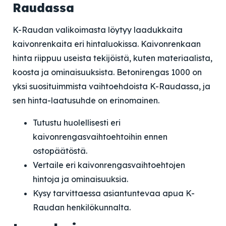
Raudassa
K-Raudan valikoimasta löytyy laadukkaita
kaivonrenkaita eri hintaluokissa. Kaivonrenkaan
hinta riippuu useista tekijöistä, kuten materiaalista,
koosta ja ominaisuuksista. Betonirengas 1000 on
yksi suosituimmista vaihtoehdoista K-Raudassa, ja
sen hinta-laatusuhde on erinomainen.
Tutustu huolellisesti eri
kaivonrengasvaihtoehtoihin ennen
ostopäätöstä.
Vertaile eri kaivonrengasvaihtoehtojen
hintoja ja ominaisuuksia.
Kysy tarvittaessa asiantuntevaa apua K-
Raudan henkilökunnalta.