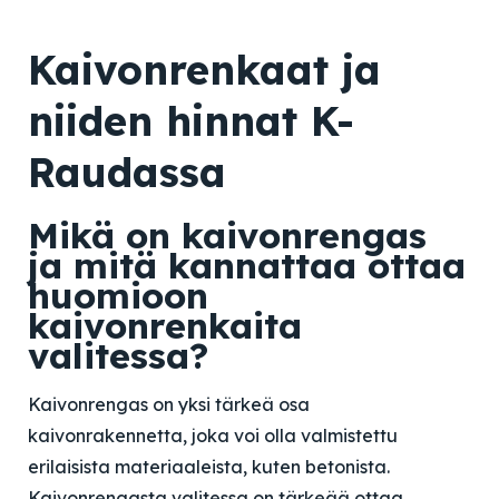
Kaivonrenkaat ja
niiden hinnat K-
Raudassa
Mikä on kaivonrengas
ja mitä kannattaa ottaa
huomioon
kaivonrenkaita
valitessa?
Kaivonrengas on yksi tärkeä osa
kaivonrakennetta, joka voi olla valmistettu
erilaisista materiaaleista, kuten betonista.
Kaivonrengasta valitessa on tärkeää ottaa