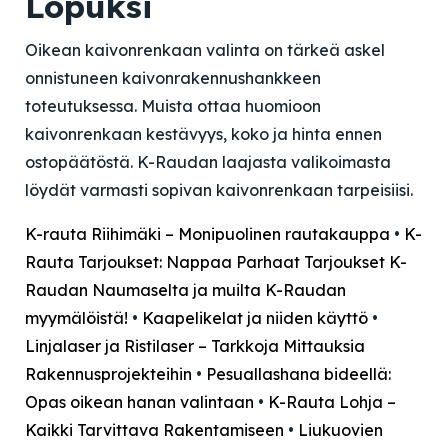
Lopuksi
Oikean kaivonrenkaan valinta on tärkeä askel
onnistuneen kaivonrakennushankkeen
toteutuksessa. Muista ottaa huomioon
kaivonrenkaan kestävyys, koko ja hinta ennen
ostopäätöstä. K-Raudan laajasta valikoimasta
löydät varmasti sopivan kaivonrenkaan tarpeisiisi.
K-rauta Riihimäki – Monipuolinen rautakauppa
•
K-
Rauta Tarjoukset: Nappaa Parhaat Tarjoukset K-
Raudan Naumaselta ja muilta K-Raudan
myymälöistä!
•
Kaapelikelat ja niiden käyttö
•
Linjalaser ja Ristilaser – Tarkkoja Mittauksia
Rakennusprojekteihin
•
Pesuallashana bideellä:
Opas oikean hanan valintaan
•
K-Rauta Lohja –
Kaikki Tarvittava Rakentamiseen
•
Liukuovien