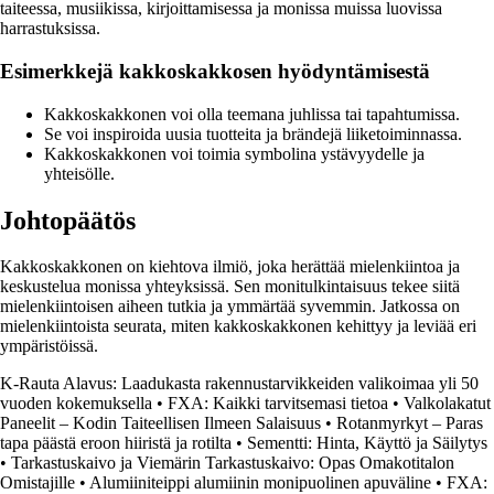
taiteessa, musiikissa, kirjoittamisessa ja monissa muissa luovissa
harrastuksissa.
Esimerkkejä kakkoskakkosen hyödyntämisestä
Kakkoskakkonen voi olla teemana juhlissa tai tapahtumissa.
Se voi inspiroida uusia tuotteita ja brändejä liiketoiminnassa.
Kakkoskakkonen voi toimia symbolina ystävyydelle ja
yhteisölle.
Johtopäätös
Kakkoskakkonen on kiehtova ilmiö, joka herättää mielenkiintoa ja
keskustelua monissa yhteyksissä. Sen monitulkintaisuus tekee siitä
mielenkiintoisen aiheen tutkia ja ymmärtää syvemmin. Jatkossa on
mielenkiintoista seurata, miten kakkoskakkonen kehittyy ja leviää eri
ympäristöissä.
K-Rauta Alavus: Laadukasta rakennustarvikkeiden valikoimaa yli 50
vuoden kokemuksella
•
FXA: Kaikki tarvitsemasi tietoa
•
Valkolakatut
Paneelit – Kodin Taiteellisen Ilmeen Salaisuus
•
Rotanmyrkyt – Paras
tapa päästä eroon hiiristä ja rotilta
•
Sementti: Hinta, Käyttö ja Säilytys
•
Tarkastuskaivo ja Viemärin Tarkastuskaivo: Opas Omakotitalon
Omistajille
•
Alumiiniteippi alumiinin monipuolinen apuväline
•
FXA: