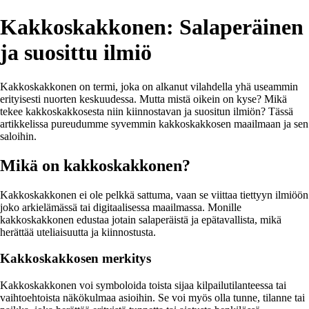
Kakkoskakkonen: Salaperäinen
ja suosittu ilmiö
Kakkoskakkonen on termi, joka on alkanut vilahdella yhä useammin
erityisesti nuorten keskuudessa. Mutta mistä oikein on kyse? Mikä
tekee kakkoskakkosesta niin kiinnostavan ja suositun ilmiön? Tässä
artikkelissa pureudumme syvemmin kakkoskakkosen maailmaan ja sen
saloihin.
Mikä on kakkoskakkonen?
Kakkoskakkonen ei ole pelkkä sattuma, vaan se viittaa tiettyyn ilmiöön
joko arkielämässä tai digitaalisessa maailmassa. Monille
kakkoskakkonen edustaa jotain salaperäistä ja epätavallista, mikä
herättää uteliaisuutta ja kiinnostusta.
Kakkoskakkosen merkitys
Kakkoskakkonen voi symboloida toista sijaa kilpailutilanteessa tai
vaihtoehtoista näkökulmaa asioihin. Se voi myös olla tunne, tilanne tai