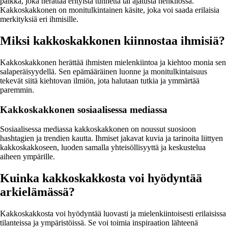
paikka, joka herättää erityistä tunnetta tai ajatusta henkilössä.
Kakkoskakkonen on monitulkintainen käsite, joka voi saada erilaisia
merkityksiä eri ihmisille.
Miksi kakkoskakkonen kiinnostaa ihmisiä?
Kakkoskakkonen herättää ihmisten mielenkiintoa ja kiehtoo monia sen
salaperäisyydellä. Sen epämääräinen luonne ja monitulkintaisuus
tekevät siitä kiehtovan ilmiön, jota halutaan tutkia ja ymmärtää
paremmin.
Kakkoskakkonen sosiaalisessa mediassa
Sosiaalisessa mediassa kakkoskakkonen on noussut suosioon
hashtagien ja trendien kautta. Ihmiset jakavat kuvia ja tarinoita liittyen
kakkoskakkoseen, luoden samalla yhteisöllisyyttä ja keskustelua
aiheen ympärille.
Kuinka kakkoskakkosta voi hyödyntää
arkielämässä?
Kakkoskakkosta voi hyödyntää luovasti ja mielenkiintoisesti erilaisissa
tilanteissa ja ympäristöissä. Se voi toimia inspiraation lähteenä