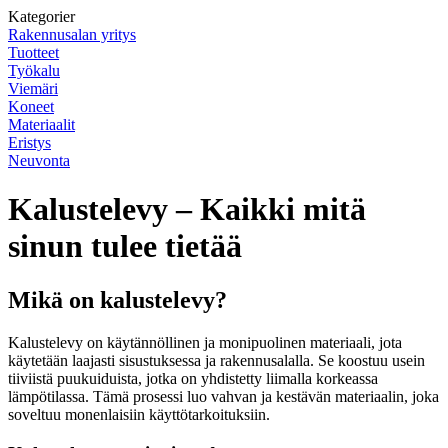
Kategorier
Rakennusalan yritys
Tuotteet
Työkalu
Viemäri
Koneet
Materiaalit
Eristys
Neuvonta
Kalustelevy – Kaikki mitä
sinun tulee tietää
Mikä on kalustelevy?
Kalustelevy on käytännöllinen ja monipuolinen materiaali, jota
käytetään laajasti sisustuksessa ja rakennusalalla. Se koostuu usein
tiiviistä puukuiduista, jotka on yhdistetty liimalla korkeassa
lämpötilassa. Tämä prosessi luo vahvan ja kestävän materiaalin, joka
soveltuu monenlaisiin käyttötarkoituksiin.