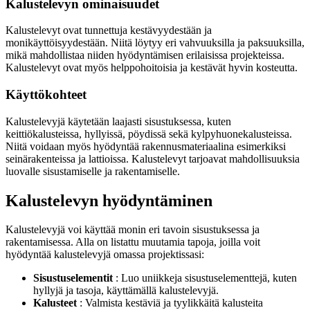
Kalustelevyn ominaisuudet
Kalustelevyt ovat tunnettuja kestävyydestään ja
monikäyttöisyydestään. Niitä löytyy eri vahvuuksilla ja paksuuksilla,
mikä mahdollistaa niiden hyödyntämisen erilaisissa projekteissa.
Kalustelevyt ovat myös helppohoitoisia ja kestävät hyvin kosteutta.
Käyttökohteet
Kalustelevyjä käytetään laajasti sisustuksessa, kuten
keittiökalusteissa, hyllyissä, pöydissä sekä kylpyhuonekalusteissa.
Niitä voidaan myös hyödyntää rakennusmateriaalina esimerkiksi
seinärakenteissa ja lattioissa. Kalustelevyt tarjoavat mahdollisuuksia
luovalle sisustamiselle ja rakentamiselle.
Kalustelevyn hyödyntäminen
Kalustelevyjä voi käyttää monin eri tavoin sisustuksessa ja
rakentamisessa. Alla on listattu muutamia tapoja, joilla voit
hyödyntää kalustelevyjä omassa projektissasi:
Sisustuselementit
: Luo uniikkeja sisustuselementtejä, kuten
hyllyjä ja tasoja, käyttämällä kalustelevyjä.
Kalusteet
: Valmista kestäviä ja tyylikkäitä kalusteita