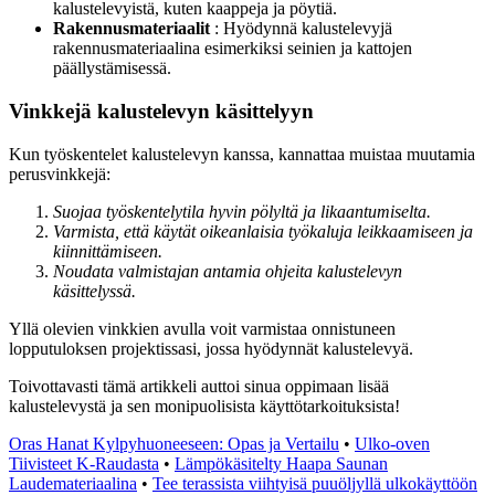
kalustelevyistä, kuten kaappeja ja pöytiä.
Rakennusmateriaalit
: Hyödynnä kalustelevyjä
rakennusmateriaalina esimerkiksi seinien ja kattojen
päällystämisessä.
Vinkkejä kalustelevyn käsittelyyn
Kun työskentelet kalustelevyn kanssa, kannattaa muistaa muutamia
perusvinkkejä:
Suojaa työskentelytila hyvin pölyltä ja likaantumiselta.
Varmista, että käytät oikeanlaisia työkaluja leikkaamiseen ja
kiinnittämiseen.
Noudata valmistajan antamia ohjeita kalustelevyn
käsittelyssä.
Yllä olevien vinkkien avulla voit varmistaa onnistuneen
lopputuloksen projektissasi, jossa hyödynnät kalustelevyä.
Toivottavasti tämä artikkeli auttoi sinua oppimaan lisää
kalustelevystä ja sen monipuolisista käyttötarkoituksista!
Oras Hanat Kylpyhuoneeseen: Opas ja Vertailu
•
Ulko-oven
Tiivisteet K-Raudasta
•
Lämpökäsitelty Haapa Saunan
Laudemateriaalina
•
Tee terassista viihtyisä puuöljyllä ulkokäyttöön