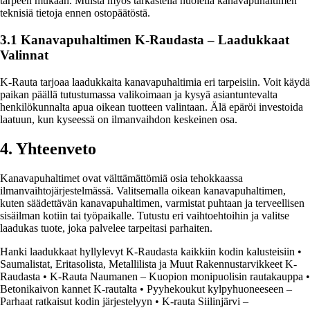
tarpeen mukaan. Muista myös tarkastella huolella kanavapuhaltimen
teknisiä tietoja ennen ostopäätöstä.
3.1 Kanavapuhaltimen K-Raudasta – Laadukkaat
Valinnat
K-Rauta tarjoaa laadukkaita kanavapuhaltimia eri tarpeisiin. Voit käydä
paikan päällä tutustumassa valikoimaan ja kysyä asiantuntevalta
henkilökunnalta apua oikean tuotteen valintaan. Älä epäröi investoida
laatuun, kun kyseessä on ilmanvaihdon keskeinen osa.
4. Yhteenveto
Kanavapuhaltimet ovat välttämättömiä osia tehokkaassa
ilmanvaihtojärjestelmässä. Valitsemalla oikean kanavapuhaltimen,
kuten säädettävän kanavapuhaltimen, varmistat puhtaan ja terveellisen
sisäilman kotiin tai työpaikalle. Tutustu eri vaihtoehtoihin ja valitse
laadukas tuote, joka palvelee tarpeitasi parhaiten.
Hanki laadukkaat hyllylevyt K-Raudasta kaikkiin kodin kalusteisiin
•
Saumalistat, Eritasolista, Metallilista ja Muut Rakennustarvikkeet K-
Raudasta
•
K-Rauta Naumanen – Kuopion monipuolisin rautakauppa
•
Betonikaivon kannet K-rautalta
•
Pyyhekoukut kylpyhuoneeseen –
Parhaat ratkaisut kodin järjestelyyn
•
K-rauta Siilinjärvi –