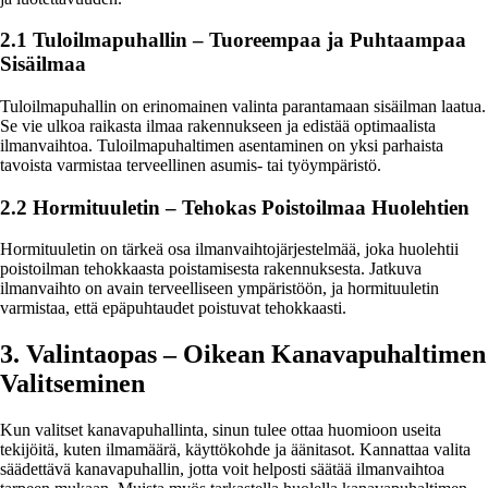
2.1 Tuloilmapuhallin – Tuoreempaa ja Puhtaampaa
Sisäilmaa
Tuloilmapuhallin on erinomainen valinta parantamaan sisäilman laatua.
Se vie ulkoa raikasta ilmaa rakennukseen ja edistää optimaalista
ilmanvaihtoa. Tuloilmapuhaltimen asentaminen on yksi parhaista
tavoista varmistaa terveellinen asumis- tai työympäristö.
2.2 Hormituuletin – Tehokas Poistoilmaa Huolehtien
Hormituuletin on tärkeä osa ilmanvaihtojärjestelmää, joka huolehtii
poistoilman tehokkaasta poistamisesta rakennuksesta. Jatkuva
ilmanvaihto on avain terveelliseen ympäristöön, ja hormituuletin
varmistaa, että epäpuhtaudet poistuvat tehokkaasti.
3. Valintaopas – Oikean Kanavapuhaltimen
Valitseminen
Kun valitset kanavapuhallinta, sinun tulee ottaa huomioon useita
tekijöitä, kuten ilmamäärä, käyttökohde ja äänitasot. Kannattaa valita
säädettävä kanavapuhallin, jotta voit helposti säätää ilmanvaihtoa