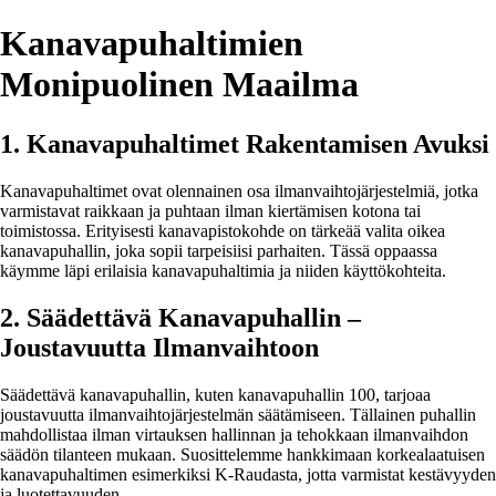
Kanavapuhaltimien
Monipuolinen Maailma
1. Kanavapuhaltimet Rakentamisen Avuksi
Kanavapuhaltimet ovat olennainen osa ilmanvaihtojärjestelmiä, jotka
varmistavat raikkaan ja puhtaan ilman kiertämisen kotona tai
toimistossa. Erityisesti kanavapistokohde on tärkeää valita oikea
kanavapuhallin, joka sopii tarpeisiisi parhaiten. Tässä oppaassa
käymme läpi erilaisia kanavapuhaltimia ja niiden käyttökohteita.
2. Säädettävä Kanavapuhallin –
Joustavuutta Ilmanvaihtoon
Säädettävä kanavapuhallin, kuten kanavapuhallin 100, tarjoaa
joustavuutta ilmanvaihtojärjestelmän säätämiseen. Tällainen puhallin
mahdollistaa ilman virtauksen hallinnan ja tehokkaan ilmanvaihdon
säädön tilanteen mukaan. Suosittelemme hankkimaan korkealaatuisen
kanavapuhaltimen esimerkiksi K-Raudasta, jotta varmistat kestävyyden
ja luotettavuuden.