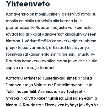
Yhteenveto
Kanaverkko on monipuolinen ja kestävä ratkaisu
moniin erilaisiin tarpeisiin niin kotona kuin
puutarhassa. K-Raudan laajasta valikoimasta
löydät laadukkaat kanaverkot kilpailukykyiseen
hintaan. Hyödyntämällä kanaverkkoja erilaisissa
projekteissa varmistat, että saat kestävän ja
toimivan ratkaisun erilaisiin tarpeisiin. Tutustu K-
Raudan kanaverkkovalikoimaan ja valitse sinulle
sopiva ratkaisu jo tänään!
Kattotuulettimet ja Tuuletinvalaisimet: Yhdistä
Ilmanvaihto ja Valaistus
•
Poistoilmaventtiilit ja
Tuloilmaventtiilit: Asennus ja käyttöohjeet
•
Styroksin käyttö rakennuksissa: Eristeiden edut ja
hinnat K-Raudasta
•
Pizzakiven hyödyt ja käyttö
•