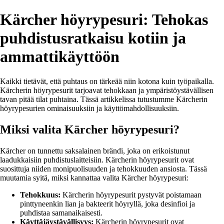
Kärcher höyrypesuri: Tehokas
puhdistusratkaisu kotiin ja
ammattikäyttöön
Kaikki tietävät, että puhtaus on tärkeää niin kotona kuin työpaikalla.
Kärcherin höyrypesurit tarjoavat tehokkaan ja ympäristöystävällisen
tavan pitää tilat puhtaina. Tässä artikkelissa tutustumme Kärcherin
höyrypesurien ominaisuuksiin ja käyttömahdollisuuksiin.
Miksi valita Kärcher höyrypesuri?
Kärcher on tunnettu saksalainen brändi, joka on erikoistunut
laadukkaisiin puhdistuslaitteisiin. Kärcherin höyrypesurit ovat
suosittuja niiden monipuolisuuden ja tehokkuuden ansiosta. Tässä
muutamia syitä, miksi kannattaa valita Kärcher höyrypesuri:
Tehokkuus:
Kärcherin höyrypesurit pystyvät poistamaan
pinttyneenkin lian ja bakteerit höyryllä, joka desinfioi ja
puhdistaa samanaikaisesti.
Käyttäjäystävällisyys:
Kärcherin höyrypesurit ovat