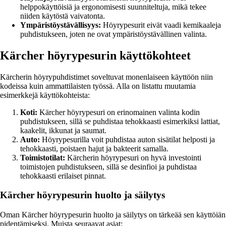
helppokäyttöisiä ja ergonomisesti suunniteltuja, mikä tekee
niiden käytöstä vaivatonta.
Ympäristöystävällisyys:
Höyrypesurit eivät vaadi kemikaaleja
puhdistukseen, joten ne ovat ympäristöystävällinen valinta.
Kärcher höyrypesurin käyttökohteet
Kärcherin höyrypuhdistimet soveltuvat monenlaiseen käyttöön niin
kodeissa kuin ammattilaisten työssä. Alla on listattu muutamia
esimerkkejä käyttökohteista:
Koti:
Kärcher höyrypesuri on erinomainen valinta kodin
puhdistukseen, sillä se puhdistaa tehokkaasti esimerkiksi lattiat,
kaakelit, ikkunat ja saumat.
Auto:
Höyrypesurilla voit puhdistaa auton sisätilat helposti ja
tehokkaasti, poistaen hajut ja bakteerit samalla.
Toimistotilat:
Kärcherin höyrypesuri on hyvä investointi
toimistojen puhdistukseen, sillä se desinfioi ja puhdistaa
tehokkaasti erilaiset pinnat.
Kärcher höyrypesurin huolto ja säilytys
Oman Kärcher höyrypesurin huolto ja säilytys on tärkeää sen käyttöiän
pidentämiseksi. Muista seuraavat asiat: