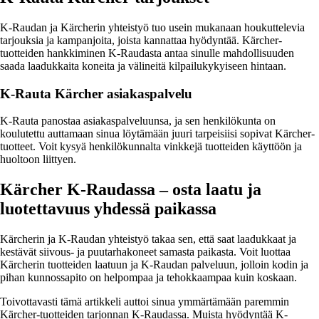
K-Raudan ja Kärcherin yhteistyö tuo usein mukanaan houkuttelevia
tarjouksia ja kampanjoita, joista kannattaa hyödyntää. Kärcher-
tuotteiden hankkiminen K-Raudasta antaa sinulle mahdollisuuden
saada laadukkaita koneita ja välineitä kilpailukykyiseen hintaan.
K-Rauta Kärcher asiakaspalvelu
K-Rauta panostaa asiakaspalveluunsa, ja sen henkilökunta on
koulutettu auttamaan sinua löytämään juuri tarpeisiisi sopivat Kärcher-
tuotteet. Voit kysyä henkilökunnalta vinkkejä tuotteiden käyttöön ja
huoltoon liittyen.
Kärcher K-Raudassa – osta laatu ja
luotettavuus yhdessä paikassa
Kärcherin ja K-Raudan yhteistyö takaa sen, että saat laadukkaat ja
kestävät siivous- ja puutarhakoneet samasta paikasta. Voit luottaa
Kärcherin tuotteiden laatuun ja K-Raudan palveluun, jolloin kodin ja
pihan kunnossapito on helpompaa ja tehokkaampaa kuin koskaan.
Toivottavasti tämä artikkeli auttoi sinua ymmärtämään paremmin
Kärcher-tuotteiden tarjonnan K-Raudassa. Muista hyödyntää K-