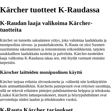
Kärcher tuotteet K-Raudassa
K-Raudan laaja valikoima Kärcher-
tuotteita
Kärcher on tunnettu saksalainen yritys, joka valmistaa laadukkaita ja
monipuolisia siivous- ja puutarhakoneita. K-Rauta on yksi Suomen
suurimmista rakentamisen ja remontoinnin erikoisliikkeistä, tarjoten
asiakkailleen laadukkaita tuotteita ja palveluita. Kärcher-tuotteiden
laaja valikoima K-Raudassa takaa sen, että löydät varmasti etsimäsi
tarpeisiisi.
Kärscher laitteiden monipuolinen käyttö
Kärcher tarjoaa erilaisia siivouskoneita ja -välineitä niin kotikäyttöön
kuin ammattilaisillekin. Kärcherin painepesurit ovat erityisen suosittuja,
sillä ne tekevät erilaisten pintojen puhdistamisesta helppoa ja tehokasta.
Lisäksi Kärcherin lattianpesukoneet, imurit ja höyrypuhdistimet ovat
arvostettuja niiden laadun ja tehokkuuden vuoksi.
K-Rauta Kärcher tarjoukset