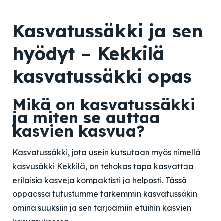
Kasvatussäkki ja sen
hyödyt – Kekkilä
kasvatussäkki opas
Mikä on kasvatussäkki
ja miten se auttaa
kasvien kasvua?
Kasvatussäkki, jota usein kutsutaan myös nimellä
kasvusäkki Kekkilä, on tehokas tapa kasvattaa
erilaisia kasveja kompaktisti ja helposti. Tässä
oppaassa tutustumme tarkemmin kasvatussäkin
ominaisuuksiin ja sen tarjoamiin etuihin kasvien