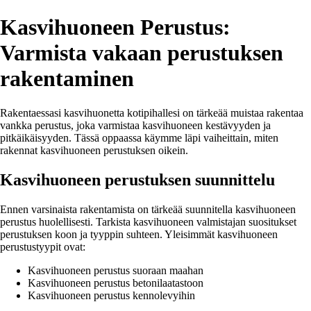
Kasvihuoneen Perustus:
Varmista vakaan perustuksen
rakentaminen
Rakentaessasi kasvihuonetta kotipihallesi on tärkeää muistaa rakentaa
vankka perustus, joka varmistaa kasvihuoneen kestävyyden ja
pitkäikäisyyden. Tässä oppaassa käymme läpi vaiheittain, miten
rakennat kasvihuoneen perustuksen oikein.
Kasvihuoneen perustuksen suunnittelu
Ennen varsinaista rakentamista on tärkeää suunnitella kasvihuoneen
perustus huolellisesti. Tarkista kasvihuoneen valmistajan suositukset
perustuksen koon ja tyyppin suhteen. Yleisimmät kasvihuoneen
perustustyypit ovat:
Kasvihuoneen perustus suoraan maahan
Kasvihuoneen perustus betonilaatastoon
Kasvihuoneen perustus kennolevyihin