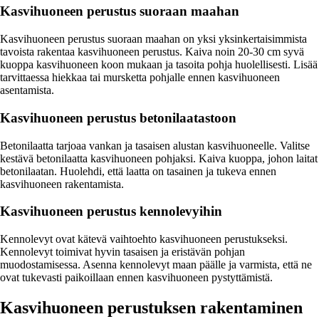
Kasvihuoneen perustus suoraan maahan
Kasvihuoneen perustus suoraan maahan on yksi yksinkertaisimmista
tavoista rakentaa kasvihuoneen perustus. Kaiva noin 20-30 cm syvä
kuoppa kasvihuoneen koon mukaan ja tasoita pohja huolellisesti. Lisää
tarvittaessa hiekkaa tai mursketta pohjalle ennen kasvihuoneen
asentamista.
Kasvihuoneen perustus betonilaatastoon
Betonilaatta tarjoaa vankan ja tasaisen alustan kasvihuoneelle. Valitse
kestävä betonilaatta kasvihuoneen pohjaksi. Kaiva kuoppa, johon laitat
betonilaatan. Huolehdi, että laatta on tasainen ja tukeva ennen
kasvihuoneen rakentamista.
Kasvihuoneen perustus kennolevyihin
Kennolevyt ovat kätevä vaihtoehto kasvihuoneen perustukseksi.
Kennolevyt toimivat hyvin tasaisen ja eristävän pohjan
muodostamisessa. Asenna kennolevyt maan päälle ja varmista, että ne
ovat tukevasti paikoillaan ennen kasvihuoneen pystyttämistä.
Kasvihuoneen perustuksen rakentaminen