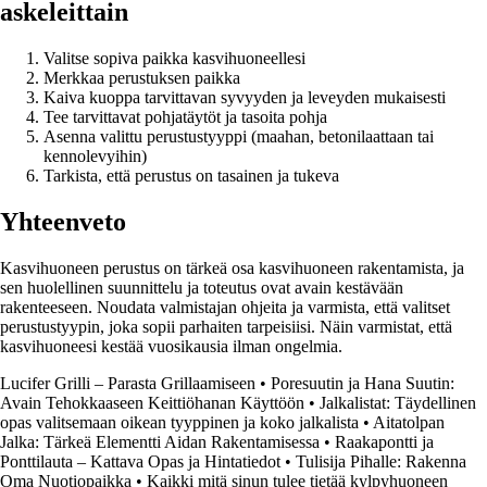
askeleittain
Valitse sopiva paikka kasvihuoneellesi
Merkkaa perustuksen paikka
Kaiva kuoppa tarvittavan syvyyden ja leveyden mukaisesti
Tee tarvittavat pohjatäytöt ja tasoita pohja
Asenna valittu perustustyyppi (maahan, betonilaattaan tai
kennolevyihin)
Tarkista, että perustus on tasainen ja tukeva
Yhteenveto
Kasvihuoneen perustus on tärkeä osa kasvihuoneen rakentamista, ja
sen huolellinen suunnittelu ja toteutus ovat avain kestävään
rakenteeseen. Noudata valmistajan ohjeita ja varmista, että valitset
perustustyypin, joka sopii parhaiten tarpeisiisi. Näin varmistat, että
kasvihuoneesi kestää vuosikausia ilman ongelmia.
Lucifer Grilli – Parasta Grillaamiseen
•
Poresuutin ja Hana Suutin:
Avain Tehokkaaseen Keittiöhanan Käyttöön
•
Jalkalistat: Täydellinen
opas valitsemaan oikean tyyppinen ja koko jalkalista
•
Aitatolpan
Jalka: Tärkeä Elementti Aidan Rakentamisessa
•
Raakapontti ja
Ponttilauta – Kattava Opas ja Hintatiedot
•
Tulisija Pihalle: Rakenna
Oma Nuotiopaikka
•
Kaikki mitä sinun tulee tietää kylpyhuoneen