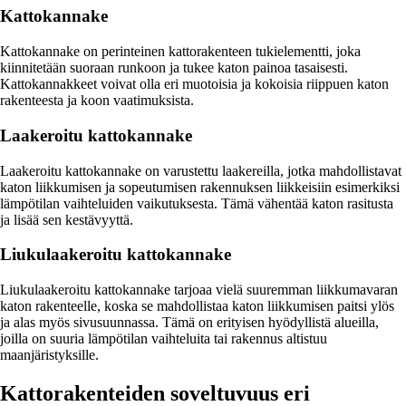
Kattokannake
Kattokannake on perinteinen kattorakenteen tukielementti, joka
kiinnitetään suoraan runkoon ja tukee katon painoa tasaisesti.
Kattokannakkeet voivat olla eri muotoisia ja kokoisia riippuen katon
rakenteesta ja koon vaatimuksista.
Laakeroitu kattokannake
Laakeroitu kattokannake on varustettu laakereilla, jotka mahdollistavat
katon liikkumisen ja sopeutumisen rakennuksen liikkeisiin esimerkiksi
lämpötilan vaihteluiden vaikutuksesta. Tämä vähentää katon rasitusta
ja lisää sen kestävyyttä.
Liukulaakeroitu kattokannake
Liukulaakeroitu kattokannake tarjoaa vielä suuremman liikkumavaran
katon rakenteelle, koska se mahdollistaa katon liikkumisen paitsi ylös
ja alas myös sivusuunnassa. Tämä on erityisen hyödyllistä alueilla,
joilla on suuria lämpötilan vaihteluita tai rakennus altistuu
maanjäristyksille.
Kattorakenteiden soveltuvuus eri