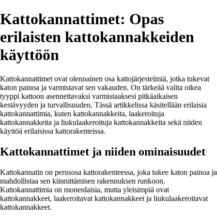
Kattokannattimet: Opas
erilaisten kattokannakkeiden
käyttöön
Kattokannattimet ovat olennainen osa kattojärjestelmiä, jotka tukevat
katon painoa ja varmistavat sen vakauden. On tärkeää valita oikea
tyyppi kattoon asennettavaksi varmistaaksesi pitkäaikaisen
kestävyyden ja turvallisuuden. Tässä artikkelissa käsitellään erilaisia
kattokannattimia, kuten kattokannakkeita, laakeroituja
kattokannakkeita ja liukulaakeroituja kattokannakkeita sekä niiden
käyttöä erilaisissa kattorakenteissa.
Kattokannattimet ja niiden ominaisuudet
Kattokannatin on perusosa kattorakenteessa, joka tukee katon painoa ja
mahdollistaa sen kiinnittämisen rakennuksen runkoon.
Kattokannattimia on monenlaisia, mutta yleisimpiä ovat
kattokannakkeet, laakeroitavat kattokannakkeet ja liukulaakeroitavat
kattokannakkeet.