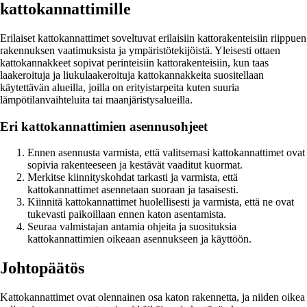
kattokannattimille
Erilaiset kattokannattimet soveltuvat erilaisiin kattorakenteisiin riippuen
rakennuksen vaatimuksista ja ympäristötekijöistä. Yleisesti ottaen
kattokannakkeet sopivat perinteisiin kattorakenteisiin, kun taas
laakeroituja ja liukulaakeroituja kattokannakkeita suositellaan
käytettävän alueilla, joilla on erityistarpeita kuten suuria
lämpötilanvaihteluita tai maanjäristysalueilla.
Eri kattokannattimien asennusohjeet
Ennen asennusta varmista, että valitsemasi kattokannattimet ovat
sopivia rakenteeseen ja kestävät vaaditut kuormat.
Merkitse kiinnityskohdat tarkasti ja varmista, että
kattokannattimet asennetaan suoraan ja tasaisesti.
Kiinnitä kattokannattimet huolellisesti ja varmista, että ne ovat
tukevasti paikoillaan ennen katon asentamista.
Seuraa valmistajan antamia ohjeita ja suosituksia
kattokannattimien oikeaan asennukseen ja käyttöön.
Johtopäätös
Kattokannattimet ovat olennainen osa katon rakennetta, ja niiden oikea