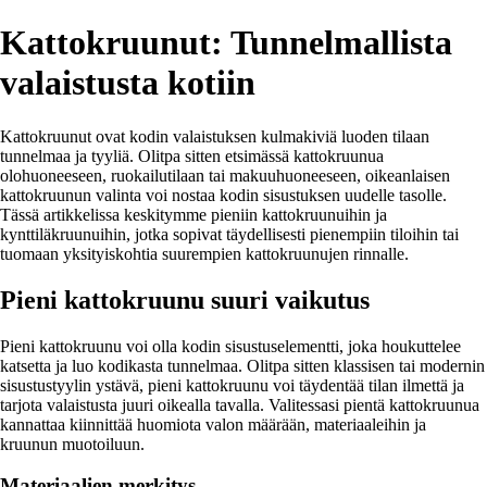
Kattokruunut: Tunnelmallista
valaistusta kotiin
Kattokruunut ovat kodin valaistuksen kulmakiviä luoden tilaan
tunnelmaa ja tyyliä. Olitpa sitten etsimässä kattokruunua
olohuoneeseen, ruokailutilaan tai makuuhuoneeseen, oikeanlaisen
kattokruunun valinta voi nostaa kodin sisustuksen uudelle tasolle.
Tässä artikkelissa keskitymme pieniin kattokruunuihin ja
kynttiläkruunuihin, jotka sopivat täydellisesti pienempiin tiloihin tai
tuomaan yksityiskohtia suurempien kattokruunujen rinnalle.
Pieni kattokruunu suuri vaikutus
Pieni kattokruunu voi olla kodin sisustuselementti, joka houkuttelee
katsetta ja luo kodikasta tunnelmaa. Olitpa sitten klassisen tai modernin
sisustustyylin ystävä, pieni kattokruunu voi täydentää tilan ilmettä ja
tarjota valaistusta juuri oikealla tavalla. Valitessasi pientä kattokruunua
kannattaa kiinnittää huomiota valon määrään, materiaaleihin ja
kruunun muotoiluun.
Materiaalien merkitys