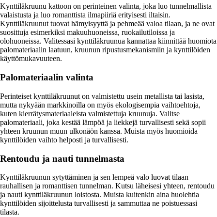
Kynttiläkruunu kattoon on perinteinen valinta, joka luo tunnelmallista
valaistusta ja luo romanttista ilmapiiriä erityisesti iltaisin.
Kynttiläkruunut tuovat hämyisyyttä ja pehmeää valoa tilaan, ja ne ovat
suosittuja esimerkiksi makuuhuoneissa, ruokailutiloissa ja
olohuoneissa. Valitessasi kynttiläkruunua kannattaa kiinnittää huomiota
palomateriaalin laatuun, kruunun ripustusmekanismiin ja kynttilöiden
käyttömukavuuteen.
Palomateriaalin valinta
Perinteiset kynttiläkruunut on valmistettu usein metallista tai lasista,
mutta nykyään markkinoilla on myös ekologisempia vaihtoehtoja,
kuten kierrätysmateriaaleista valmistettuja kruunuja. Valitse
palomateriaali, joka kestää lämpöä ja liekkejä turvallisesti sekä sopii
yhteen kruunun muun ulkonäön kanssa. Muista myös huomioida
kynttilöiden vaihto helposti ja turvallisesti.
Rentoudu ja nauti tunnelmasta
Kynttiläkruunun sytyttäminen ja sen lempeä valo luovat tilaan
rauhallisen ja romanttisen tunnelman. Kutsu läheisesi yhteen, rentoudu
ja nauti kynttiläkruunun loistosta. Muista kuitenkin aina huolehtia
kynttilöiden sijoittelusta turvallisesti ja sammuttaa ne poistuessasi
tilasta.