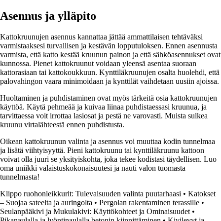
Asennus ja ylläpito
Kattokruunujen asennus kannattaa jättää ammattilaisen tehtäväksi
varmistaaksesi turvallisen ja kestävän lopputuloksen. Ennen asennusta
varmista, että katto kestää kruunun painon ja että sähköasennukset ovat
kunnossa. Pienet kattokruunut voidaan yleensä asentaa suoraan
kattorasiaan tai kattokoukkuun. Kynttiläkruunujen osalta huolehdi, että
palovahingon vaara minimoidaan ja kynttilät vaihdetaan uusiin ajoissa.
Huoltaminen ja puhdistaminen ovat myös tärkeitä osia kattokruunujen
käyttöä. Käytä pehmeää ja kuivaa liinaa puhdistaessasi kruunua, ja
tarvittaessa voit irrottaa lasiosat ja pestä ne varovasti. Muista sulkea
kruunu virtalähteestä ennen puhdistusta.
Oikean kattokruunun valinta ja asennus voi muuttaa kodin tunnelmaa
ja lisätä viihtyisyyttä. Pieni kattokruunu tai kynttiläkruunu kattoon
voivat olla juuri se yksityiskohta, joka tekee kodistasi täydellisen. Luo
oma uniikki valaistuskokonaisuutesi ja nauti valon tuomasta
tunnelmasta!
Klippo ruohonleikkurit: Tulevaisuuden valinta puutarhaasi
•
Katokset
– Suojaa sateelta ja auringolta
•
Pergolan rakentaminen terassille
•
Seulanpääkivi ja Mukulakivi: Käyttökohteet ja Ominaisuudet
•
Pikanaulalla ja lyöntinaulalla betonin kiinnittäminen
•
Kivilevyt ja