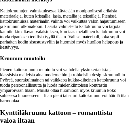
Kattokruunujen valmistuksessa käytetään monipuolisesti erilaisia
materiaaleja, kuten kristallia, lasia, metallia ja tekstiilejä. Pienissä
kattokruunuissa materiaalin valinta voi vaikuttaa valon hajautumiseen
ja kruunun ulkonäköön. Lasista valmistettu kattokruunu voi tarjota
kauniin kimaltavan valaistuksen, kun taas metallinen kattokruunu voi
tuoda ripauksen teollista tyyliä tilaan. Valitse materiaali, joka sopii
parhaiten kodin sisustustyyliin ja huomioi myös huollon helppous ja
kestävyys.
Kruunun muotoilu
Pienen kattokruunun muotoilu voi vaihdella yksinkertaisista ja
klassisista malleista aina moderneihin ja rohkeisiin design-kruunuihin.
Pyöreä, suorakulmainen tai vaikkapa kukka-aiheinen kattokruunu voi
tuoda persoonallisuutta ja luoda mielenkiintoisen kontrastin
ympäröivään tilaan. Muista ottaa huomioon myös kruunun koko
suhteessa huoneeseen – liian pieni tai suuri kattokruunu voi häiritä tilan
harmoniaa.
Kynttiläkruunu kattoon – romanttista
valoa iltaan