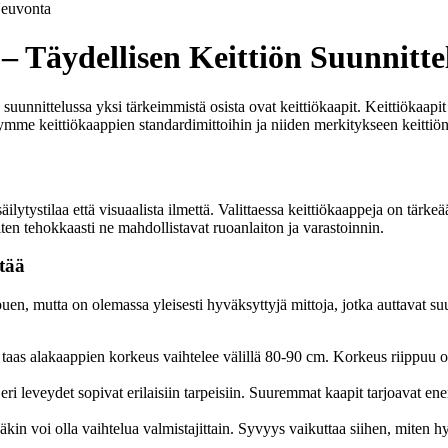
euvonta
– Täydellisen Keittiön Suunnitte
nittelussa yksi tärkeimmistä osista ovat keittiökaapit. Keittiökaapit eiv
tymme keittiökaappien standardimittoihin ja niiden merkitykseen keittiön
äilytystilaa että visuaalista ilmettä. Valittaessa keittiökaappeja on tärk
iten tehokkaasti ne mahdollistavat ruoanlaiton ja varastoinnin.
tää
ppuen, mutta on olemassa yleisesti hyväksyttyjä mittoja, jotka auttavat 
aas alakaappien korkeus vaihtelee välillä 80-90 cm. Korkeus riippuu os
ri leveydet sopivat erilaisiin tarpeisiin. Suuremmat kaapit tarjoavat en
n voi olla vaihtelua valmistajittain. Syvyys vaikuttaa siihen, miten hyvi