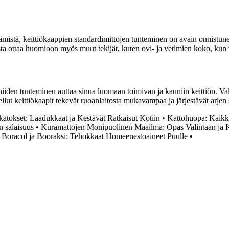
ttämistä, keittiökaappien standardimittojen tunteminen on avain onnistun
ista ottaa huomioon myös muut tekijät, kuten ovi- ja vetimien koko, kun v
iiden tunteminen auttaa sinua luomaan toimivan ja kauniin keittiön. Valitse
lut keittiökaapit tekevät ruoanlaitosta mukavampaa ja järjestävät arjen 
katokset: Laadukkaat ja Kestävät Ratkaisut Kotiin
•
Kattohuopa: Kaikki
n salaisuus
•
Kuramattojen Monipuolinen Maailma: Opas Valintaan ja 
•
Boracol ja Booraksi: Tehokkaat Homeenestoaineet Puulle
•