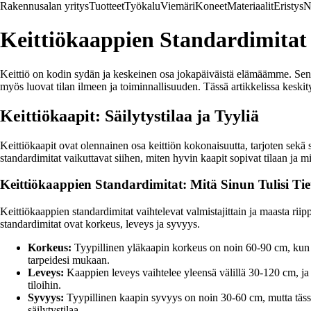
Rakennusalan yritys
Tuotteet
Työkalu
Viemäri
Koneet
Materiaalit
Eristys
N
Keittiökaappien Standardimitat 
Keittiö on kodin sydän ja keskeinen osa jokapäiväistä elämäämme. Sen suun
myös luovat tilan ilmeen ja toiminnallisuuden. Tässä artikkelissa keski
Keittiökaapit: Säilytystilaa ja Tyyliä
Keittiökaapit ovat olennainen osa keittiön kokonaisuutta, tarjoten sekä s
standardimitat vaikuttavat siihen, miten hyvin kaapit sopivat tilaan ja m
Keittiökaappien Standardimitat: Mitä Sinun Tulisi Tie
Keittiökaappien standardimitat vaihtelevat valmistajittain ja maasta rii
standardimitat ovat korkeus, leveys ja syvyys.
Korkeus:
Tyypillinen yläkaapin korkeus on noin 60-90 cm, kun t
tarpeidesi mukaan.
Leveys:
Kaappien leveys vaihtelee yleensä välillä 30-120 cm, ja e
tiloihin.
Syvyys:
Tyypillinen kaapin syvyys on noin 30-60 cm, mutta tässäki
säilytystilaa.