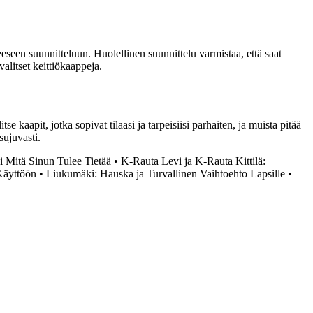
eeseen suunnitteluun. Huolellinen suunnittelu varmistaa, että saat
alitset keittiökaappeja.
 kaapit, jotka sopivat tilaasi ja tarpeisiisi parhaiten, ja muista pitää
sujuvasti.
 Mitä Sinun Tulee Tietää
•
K-Rauta Levi ja K-Rauta Kittilä:
Käyttöön
•
Liukumäki: Hauska ja Turvallinen Vaihtoehto Lapsille
•