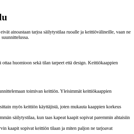
lu
ät ainoastaan tarjoa säilytystilaa ruoalle ja keittiövälineille, vaan ne
 suunnittelussa.
eää ottaa huomioon sekä tilan tarpeet että design. Keittiökaappien
suunnittelemaan toimivan keittiön. Yleisimmät keittiökaappien
ittain myös keittiön käyttäjistä, joten mukauta kaappien korkeus
emmän säilytystilaa, kun taas kapeat kaapit sopivat paremmin ahtaisiin
n kaapit sopivat keittiön tilaan ja miten paljon ne tarjoavat