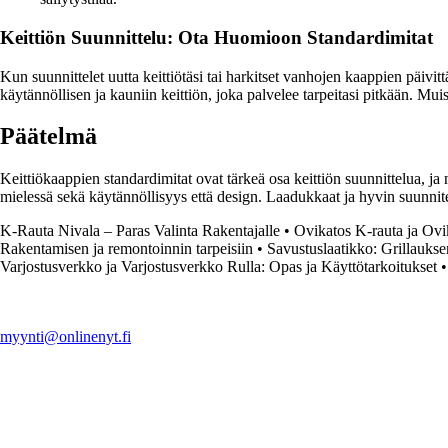
Keittiön Suunnittelu: Ota Huomioon Standardimitat
Kun suunnittelet uutta keittiötäsi tai harkitset vanhojen kaappien päivi
käytännöllisen ja kauniin keittiön, joka palvelee tarpeitasi pitkään. Mu
Päätelmä
Keittiökaappien standardimitat ovat tärkeä osa keittiön suunnittelua, ja n
mielessä sekä käytännöllisyys että design. Laadukkaat ja hyvin suunnitel
K-Rauta Nivala – Paras Valinta Rakentajalle
•
Ovikatos K-rauta ja Ovi
Rakentamisen ja remontoinnin tarpeisiin
•
Savustuslaatikko: Grillaukse
Varjostusverkko ja Varjostusverkko Rulla: Opas ja Käyttötarkoitukset
myynti@onlinenyt.fi