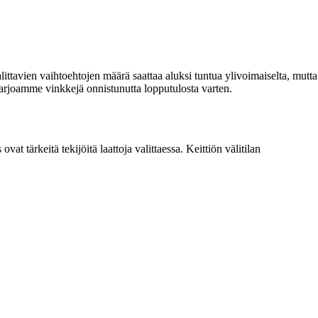
Valittavien vaihtoehtojen määrä saattaa aluksi tuntua ylivoimaiselta, mutta
a tarjoamme vinkkejä onnistunutta lopputulosta varten.
ovat tärkeitä tekijöitä laattoja valittaessa. Keittiön välitilan