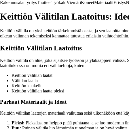
Rakennusalan yritys
Tuotteet
Työkalu
Viemäri
Koneet
Materiaalit
Eristys
N
Keittiön Välitilan Laatoitus: Ide
Keittiön välitila on yksi keittiön tärkeimmistä osista, ja sen laatoittamin
oikean valinnan tekemiseksi kannattaa tutustua erilaisiin vaihtoehtoihin.
Keittiön Välitilan Laatoitus
Keittiön välitila on alue, joka sijaitsee työtason ja yläkaappien välissä. S
laatoituksessa on monia eri vaihtoehtoja, kuten:
Keittiön välitilan laatat
Välitilan laatta
Keittiön kaakelit
Keittiön välitilan laatta pleksi
Parhaat Materiaalit ja Ideat
Keittiön välitilan laattojen materiaali vaikuttaa sekä ulkonäköön että k
Pleksi:
Pleksilasi on helppo pitää puhtaana ja se luo modernin il
Puu:
Puinen välitila luo lämpimän tunnelman ja on hyvä valinta 