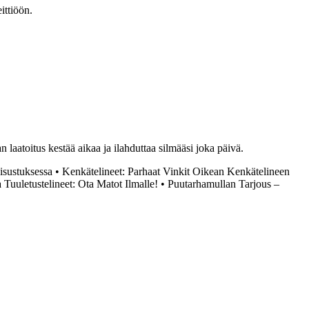
ittiöön.
n laatoitus kestää aikaa ja ilahduttaa silmääsi joka päivä.
isustuksessa
•
Kenkätelineet: Parhaat Vinkit Oikean Kenkätelineen
a Tuuletustelineet: Ota Matot Ilmalle!
•
Puutarhamullan Tarjous –