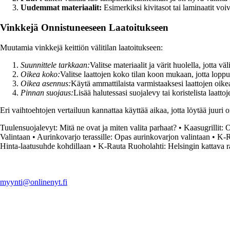
Uudemmat materiaalit:
Esimerkiksi kivitasot tai laminaatit voi
Vinkkejä Onnistuneeseen Laatoitukseen
Muutamia vinkkejä keittiön välitilan laatoitukseen:
Suunnittele tarkkaan:
Valitse materiaalit ja värit huolella, jotta v
Oikea koko:
Valitse laattojen koko tilan koon mukaan, jotta lopp
Oikea asennus:
Käytä ammattilaista varmistaaksesi laattojen oik
Pinnan suojaus:
Lisää halutessasi suojalevy tai koristelista laatto
Eri vaihtoehtojen vertailuun kannattaa käyttää aikaa, jotta löytää juuri o
Tuulensuojalevyt: Mitä ne ovat ja miten valita parhaat?
•
Kaasugrillit: 
Valintaan
•
Aurinkovarjo terassille: Opas aurinkovarjon valintaan
•
K-R
Hinta-laatusuhde kohdillaan
•
K-Rauta Ruoholahti: Helsingin kattava 
myynti@onlinenyt.fi