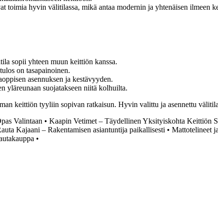
vat toimia hyvin välitilassa, mikä antaa modernin ja yhtenäisen ilmeen ke
älitila sopii yhteen muun keittiön kanssa.
utulos on tasapainoinen.
eaoppisen asennuksen ja kestävyyden.
jen yläreunaan suojatakseen niitä kolhuilta.
man keittiön tyyliin sopivan ratkaisun. Hyvin valittu ja asennettu välitila
Opas Valintaan
•
Kaapin Vetimet – Täydellinen Yksityiskohta Keittiön S
auta Kajaani – Rakentamisen asiantuntija paikallisesti
•
Mattotelineet j
rautakauppa
•