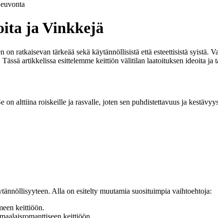
euvonta
oita ja Vinkkejä
en on ratkaisevan tärkeää sekä käytännöllisistä että esteettisistä syistä. 
 Tässä artikkelissa esittelemme keittiön välitilan laatoituksen ideoita j
e on alttiina roiskeille ja rasvalle, joten sen puhdistettavuus ja kestävyys 
äytännöllisyyteen. Alla on esitelty muutamia suosituimpia vaihtoehtoja:
meen keittiöön.
maalaisromanttiseen keittiöön.