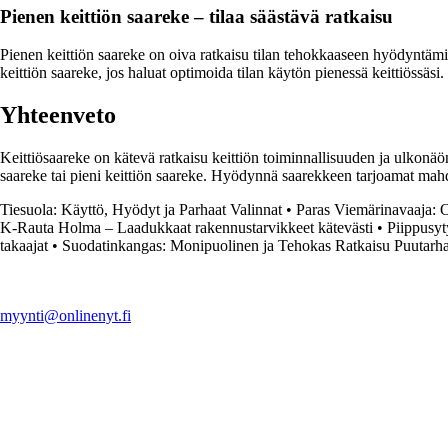
Pienen keittiön saareke – tilaa säästävä ratkaisu
Pienen keittiön saareke on oiva ratkaisu tilan tehokkaaseen hyödyntämiseen
keittiön saareke, jos haluat optimoida tilan käytön pienessä keittiössäsi.
Yhteenveto
Keittiösaareke on kätevä ratkaisu keittiön toiminnallisuuden ja ulkonäön
saareke tai pieni keittiön saareke. Hyödynnä saarekkeen tarjoamat mahdol
Tiesuola: Käyttö, Hyödyt ja Parhaat Valinnat
•
Paras Viemärinavaaja:
K-Rauta Holma – Laadukkaat rakennustarvikkeet kätevästi
•
Piippusyt
takaajat
•
Suodatinkangas: Monipuolinen ja Tehokas Ratkaisu Puutarh
myynti@onlinenyt.fi