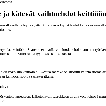
euvonta
 ja kätevät vaihtoehdot keittiöö
nnöllisyyttä ja tyylikkyyttä. K-raudasta löydät laadukkaita saarekeratkais
htoehto.
lytystilaa keittiöön. Saarekkeen avulla voit luoda tehokkaamman työskentel
uudesta toimivuudesta ja tyylikkäästä ulkonäöstä.
a eri kokoisiin keittiöihin. K-rauta saareke on suosittu valinta suomalai
n keittiöösi sopiva saarekeratkaisu.
utta
 työskentelytarpeeseen. Liikuteltavan saarekkeen avulla voit helposti muu
keesi.