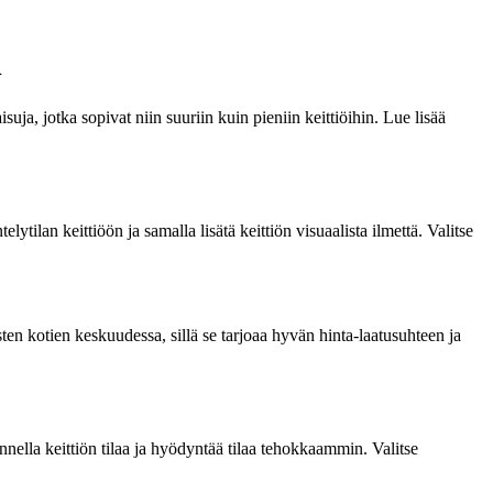
n
uja, jotka sopivat niin suuriin kuin pieniin keittiöihin. Lue lisää
ytilan keittiöön ja samalla lisätä keittiön visuaalista ilmettä. Valitse
sten kotien keskuudessa, sillä se tarjoaa hyvän hinta-laatusuhteen ja
nnella keittiön tilaa ja hyödyntää tilaa tehokkaammin. Valitse