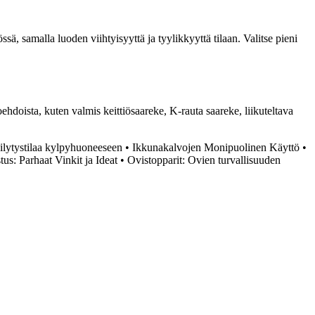
ssä, samalla luoden viihtyisyyttä ja tyylikkyyttä tilaan. Valitse pieni
ehdoista, kuten valmis keittiösaareke, K-rauta saareke, liikuteltava
äilytystilaa kylpyhuoneeseen
•
Ikkunakalvojen Monipuolinen Käyttö
•
s: Parhaat Vinkit ja Ideat
•
Ovistopparit: Ovien turvallisuuden