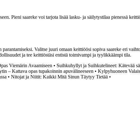
. Pieni saareke voi tarjota lisää lasku- ja säilytystilaa pienessä keittiö
 parantamiseksi. Valitse juuri omaan keittiöösi sopiva saareke eri vaihto
lisuudet ja tee keittiöstäsi entistä toimivampi ja tyylikkäämpi tila.
 Opas Viemärin Avaamiseen
•
Suihkuhyllyt ja Suihkutelineet: Kätevää s
ytin – Kattava opas tupakoinnin apuvälineeseen
•
Kylpyhuoneen Valaistu
assa
•
Nitojat ja Niitit: Kaikki Mitä Sinun Täytyy Tietää
•