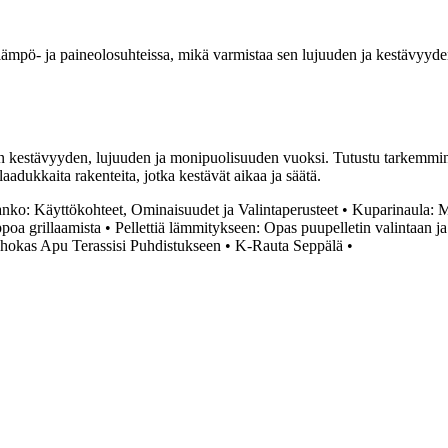
lämpö- ja paineolosuhteissa, mikä varmistaa sen lujuuden ja kestävyyden.
 kestävyyden, lujuuden ja monipuolisuuden vuoksi. Tutustu tarkemmin se
dukkaita rakenteita, jotka kestävät aikaa ja säätä.
anko: Käyttökohteet, Ominaisuudet ja Valintaperusteet
•
Kuparinaula: M
lppoa grillaamista
•
Pellettiä lämmitykseen: Opas puupelletin valintaan j
ehokas Apu Terassisi Puhdistukseen
•
K-Rauta Seppälä
•