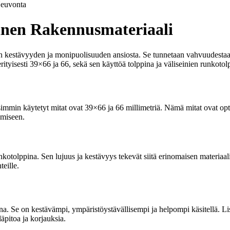
euvonta
inen Rakennusmateriaali
kestävyyden ja monipuolisuuden ansiosta. Se tunnetaan vahvuudestaan ja
rityisesti 39×66 ja 66, sekä sen käyttöä tolppina ja väliseinien runkotol
eisimmin käytetyt mitat ovat 39×66 ja 66 millimetriä. Nämä mitat ovat op
amiseen.
tolppina. Sen lujuus ja kestävyys tekevät siitä erinomaisen materiaalin t
teille.
una. Se on kestävämpi, ympäristöystävällisempi ja helpompi käsitellä. L
äpitoa ja korjauksia.