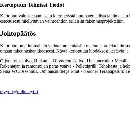
Kertopuun Tekniset Tiedot
Kertopuu valmistetaan usein kierrätetystä puumateriaalista ja liimataan 
esteettisesti miellyttävän vaihtoehdon erilaisiin rakennusprojekteihin.
Johtopäätös
Kertopuu on erinomainen valinta monenlaisiin rakennusprojekteihin sen
omaan rakennushankkeeseesi. Käytä kertopuuta luodaksesi kestäviä ja laa
Öljynerotuskaivo, Hiekan ja Öljynerotuskaivo, Hiekanerotin
•
Metallit
Rakentajan ja remontoijan paras ystävä
•
Pellettigrilli: Tehokasta ja he
Seinä-WC: Asennus, Ominaisuudet ja Edut
•
Kärcher Terassipesuri: T
myynti@onlinenyt.fi