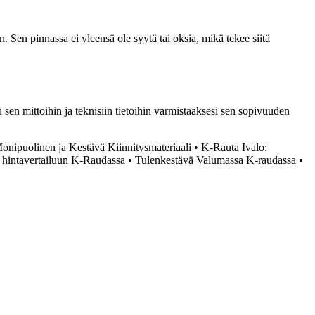
 Sen pinnassa ei yleensä ole syytä tai oksia, mikä tekee siitä
n mittoihin ja teknisiin tietoihin varmistaaksesi sen sopivuuden
onipuolinen ja Kestävä Kiinnitysmateriaali
•
K-Rauta Ivalo:
a hintavertailuun K-Raudassa
•
Tulenkestävä Valumassa K-raudassa
•