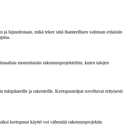
 lujuudestaan, mikä tekee siitä ihanteellisen valinnan erilaisiin
ppina.
timaalisia monenlaisiin rakennusprojekteihin, kuten talojen
ukipilareille ja rakenteille. Kertopuutolpat soveltuvat erityisesti
isäksi kertopuun käyttö voi vähentää rakennusprojektin