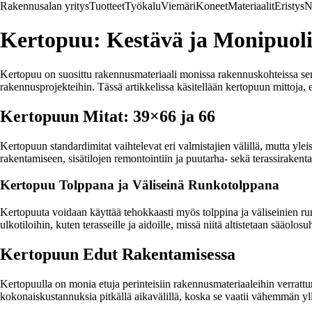
Rakennusalan yritys
Tuotteet
Työkalu
Viemäri
Koneet
Materiaalit
Eristys
N
Kertopuu: Kestävä ja Monipuol
Kertopuu on suosittu rakennusmateriaali monissa rakennuskohteissa sen 
rakennusprojekteihin. Tässä artikkelissa käsitellään kertopuun mittoja, e
Kertopuun Mitat: 39×66 ja 66
Kertopuun standardimitat vaihtelevat eri valmistajien välillä, mutta yl
rakentamiseen, sisätilojen remontointiin ja puutarha- sekä terassirakent
Kertopuu Tolppana ja Väliseinä Runkotolppana
Kertopuuta voidaan käyttää tehokkaasti myös tolppina ja väliseinien runko
ulkotiloihin, kuten terasseille ja aidoille, missä niitä altistetaan sääolosuh
Kertopuun Edut Rakentamisessa
Kertopuulla on monia etuja perinteisiin rakennusmateriaaleihin verratt
kokonaiskustannuksia pitkällä aikavälillä, koska se vaatii vähemmän yll