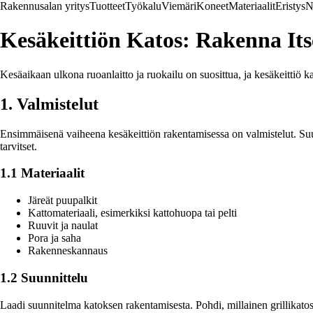
Rakennusalan yritys
Tuotteet
Työkalu
Viemäri
Koneet
Materiaalit
Eristys
N
Kesäkeittiön Katos: Rakenna Itse
Kesäaikaan ulkona ruoanlaitto ja ruokailu on suosittua, ja kesäkeittiö kat
1. Valmistelut
Ensimmäisenä vaiheena kesäkeittiön rakentamisessa on valmistelut. Suunnit
tarvitset.
1.1 Materiaalit
Järeät puupalkit
Kattomateriaali, esimerkiksi kattohuopa tai pelti
Ruuvit ja naulat
Pora ja saha
Rakenneskannaus
1.2 Suunnittelu
Laadi suunnitelma katoksen rakentamisesta. Pohdi, millainen grillikatos s