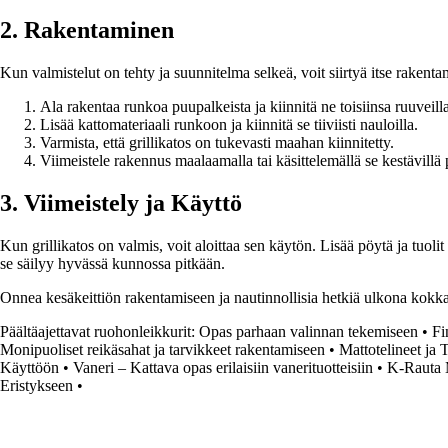
2. Rakentaminen
Kun valmistelut on tehty ja suunnitelma selkeä, voit siirtyä itse raken
Ala rakentaa runkoa puupalkeista ja kiinnitä ne toisiinsa ruuveilla
Lisää kattomateriaali runkoon ja kiinnitä se tiiviisti nauloilla.
Varmista, että grillikatos on tukevasti maahan kiinnitetty.
Viimeistele rakennus maalaamalla tai käsittelemällä se kestävillä p
3. Viimeistely ja Käyttö
Kun grillikatos on valmis, voit aloittaa sen käytön. Lisää pöytä ja tuolit
se säilyy hyvässä kunnossa pitkään.
Onnea kesäkeittiön rakentamiseen ja nautinnollisia hetkiä ulkona kokka
Päältäajettavat ruohonleikkurit: Opas parhaan valinnan tekemiseen
•
Fi
Monipuoliset reikäsahat ja tarvikkeet rakentamiseen
•
Mattotelineet ja 
Käyttöön
•
Vaneri – Kattava opas erilaisiin vanerituotteisiin
•
K-Rauta M
Eristykseen
•