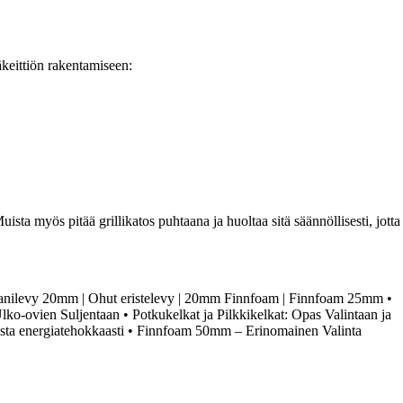
äkeittiön rakentamiseen:
uista myös pitää grillikatos puhtaana ja huoltaa sitä säännöllisesti, jotta
anilevy 20mm | Ohut eristelevy | 20mm Finnfoam | Finnfoam 25mm
•
ko-ovien Suljentaan
•
Potkukelkat ja Pilkkikelkat: Opas Valintaan ja
sta energiatehokkaasti
•
Finnfoam 50mm – Erinomainen Valinta