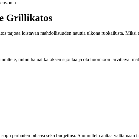
euvonta
 Grillikatos
os tarjoaa loistavan mahdollisuuden nauttia ulkona ruokailusta. Miksi et si
tele, mihin haluat katoksen sijoittaa ja ota huomioon tarvittavat materia
opii parhaiten pihaasi sekä budjettiisi. Suunnittelu auttaa välttämään tu