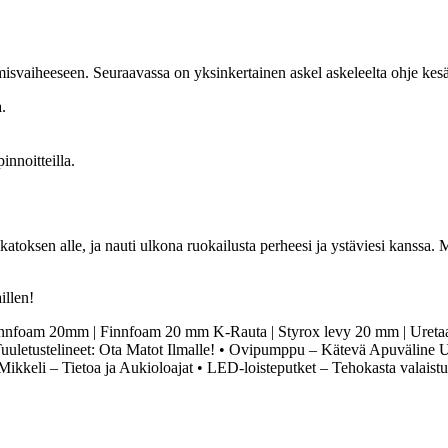
tamisvaiheeseen. Seuraavassa on yksinkertainen askel askeleelta ohje kes
.
innoitteilla.
 katoksen alle, ja nauti ulkona ruokailusta perheesi ja ystäviesi kanssa. M
illen!
nnfoam 20mm | Finnfoam 20 mm K-Rauta | Styrox levy 20 mm | Ureta
Tuuletustelineet: Ota Matot Ilmalle!
•
Ovipumppu – Kätevä Apuväline Ul
ikkeli – Tietoa ja Aukioloajat
•
LED-loisteputket – Tehokasta valaistu