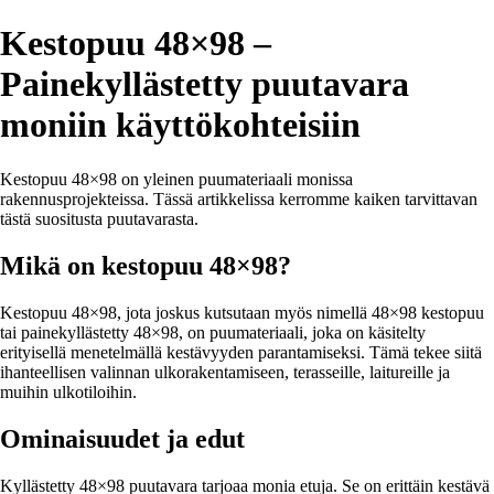
Kestopuu 48×98 –
Painekyllästetty puutavara
moniin käyttökohteisiin
Kestopuu 48×98 on yleinen puumateriaali monissa
rakennusprojekteissa. Tässä artikkelissa kerromme kaiken tarvittavan
tästä suositusta puutavarasta.
Mikä on kestopuu 48×98?
Kestopuu 48×98, jota joskus kutsutaan myös nimellä 48×98 kestopuu
tai painekyllästetty 48×98, on puumateriaali, joka on käsitelty
erityisellä menetelmällä kestävyyden parantamiseksi. Tämä tekee siitä
ihanteellisen valinnan ulkorakentamiseen, terasseille, laitureille ja
muihin ulkotiloihin.
Ominaisuudet ja edut
Kyllästetty 48×98 puutavara tarjoaa monia etuja. Se on erittäin kestävä