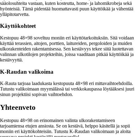
sääolosuhteita vastaan, kuten kosteutta, home- ja lahomikrobeja sekä
hyönteisiä. Tämä pidentää huomattavasti puun käyttöikää ja vähentää
ylläpitotarvetta.
Käyttökohteet
Kestopuu 48×98 soveltuu moniin eri käyttötarkoituksiin. Sitä voidaan
käyttää terassien, aitojen, porttien, laitureiden, pergoloiden ja muiden
ulkorakenteiden rakentamisessa. Sen kestävyys tekee siitä luotettavan
valinnan ulkotilojen projekteihin, joissa vaaditaan pitkää käyttöikää ja
kestävyyttä.
K-Raudan valikoima
K-Rauta tarjoaa laadukasta kestopuuta 48×98 eri mittavaihtoehdoilla.
Tutustu valikoimaan myymälässä tai verkkokaupassa löytääksesi juuri
sinun projektiisi sopivan vaihtoehdon.
Yhteenveto
Kestopuu 48×98 on erinomainen valinta ulkorakentamiseen
tarjoamiensa etujen ansiosta. Se on kestävä, helppo käsitellä ja sopii
moniin eri käyttökohteisiin. Tutustu K-Raudan valikoimaan ja aloita
seuraava projekti kestävällä puutavaralla!