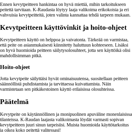
Ennen kevytpeitteen hankintaa on hyvä miettiä, mihin tarkoitukseen
peitettä tarvitaan. K-Raudasta löytyy laaja valikoima erikokoisia ja eri
vahvuisia kevytpeitteitä, joten valinta kannattaa tehdä tarpeen mukaan.
Kevytpeitteen käyttövinkit ja hoito-ohjeet
Kevytpeitteen käyttö on helppoa ja vaivatonta. Tärkeää on varmistaa,
että peite on asianmukaisesti kiinnitetty haluttuun kohteeseen. Lisäksi
on hyvä huomioida peitteen säilytysolosuhteet, jotta sen käyttöikä olisi
mahdollisimman pitkä.
Hoito-ohjeet
Jotta kevytpeite säilyttäisi hyvät ominaisuutensa, suositellaan peitteen
säännöllistä puhdistamista ja tarvittaessa kuivattamista. Näin
varmistetaan sen pitkäkestoinen käyttö erilaisissa olosuhteissa.
Päätelmä
Kevytpeite on käytännöllinen ja monipuolinen apuväline monenlaisissa
tilanteissa. K-Raudan laajasta valikoimasta löydät varmasti sopivan
kevytpeitteen juuri sinun tarpeisiisi. Muista huomioida käyttötarkoitus
ja oikea koko peitettä valitessasi!