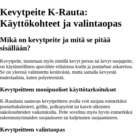
Kevytpeite K-Rauta:
Käyttökohteet ja valintaopas
Mikä on kevytpeite ja mitä se pitää
sisällään?
Kevytpeite, tunnetaan myös nimillä kevyt pressu tai kevyt suojapeite,
on käytännöllinen apuväline erilaisissa kodin ja puutarhan askareissa.
Se on yleensä valmistettu kestävästä, mutta samalla kevyestä
materiaalista, kuten polyeteenistä.
Kevytpeitteen monipuoliset käyttötarkoitukset
K-Raudasta saatavan kevytpeitteen avulla voit suojata esimerkiksi
puutarhakalusteet, grillin, polkupyörät tai kasvit ulkoisten
sääolosuhteiden vaikutuksilta. Peite soveltuu myös hyvin esimerkiksi
rakennustyömaiden suojaukseen tai kuljetusten suojaamiseen.
Kevytpeitteen valintaopas