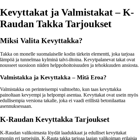
Kevyttakat ja Valmistakat – K-
Raudan Takka Tarjoukset
Miksi Valita Kevyttakka?
Takka on monelle suomalaiselle kodin tärkein elementti, joka tarjoaa
lämpöä ja tunnelmaa kylminä talvi-iltoina. Kevytpalanevat takat ovat
nousseet suosioon niiden helppohoitoisuuden ja tehokkuuden ansiosta.
Valmistakka ja Kevyttakka – Mitä Eroa?
Valmistakka on perinteisempi vaihtoehto, kun taas kevyttakka
painoltaan kevyempi ja helpompi asentaa. Kevyttakat ovat usein myös
edullisempia versiona takalle, joka ei vaadi erillistä betonilaattaa
asennuksessaan.
K-Raudan Kevyttakka Tarjoukset
K-Raudan valikoimasta löydät laadukkaat ja edulliset kevyttakat
moniin eri tarpeisiin. K-Rauta takka tarjoaa laajan valikoiman erilaisia