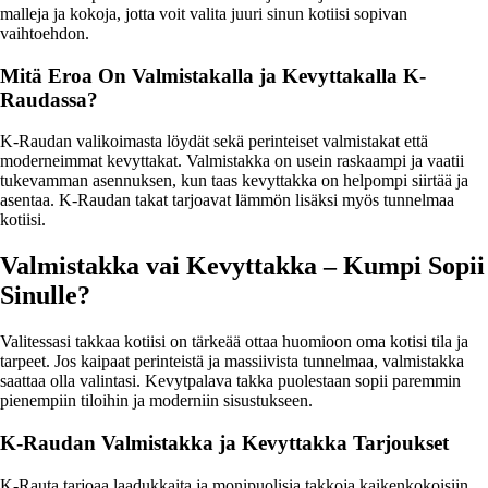
malleja ja kokoja, jotta voit valita juuri sinun kotiisi sopivan
vaihtoehdon.
Mitä Eroa On Valmistakalla ja Kevyttakalla K-
Raudassa?
K-Raudan valikoimasta löydät sekä perinteiset valmistakat että
moderneimmat kevyttakat. Valmistakka on usein raskaampi ja vaatii
tukevamman asennuksen, kun taas kevyttakka on helpompi siirtää ja
asentaa. K-Raudan takat tarjoavat lämmön lisäksi myös tunnelmaa
kotiisi.
Valmistakka vai Kevyttakka – Kumpi Sopii
Sinulle?
Valitessasi takkaa kotiisi on tärkeää ottaa huomioon oma kotisi tila ja
tarpeet. Jos kaipaat perinteistä ja massiivista tunnelmaa, valmistakka
saattaa olla valintasi. Kevytpalava takka puolestaan sopii paremmin
pienempiin tiloihin ja moderniin sisustukseen.
K-Raudan Valmistakka ja Kevyttakka Tarjoukset
K-Rauta tarjoaa laadukkaita ja monipuolisia takkoja kaikenkokoisiin