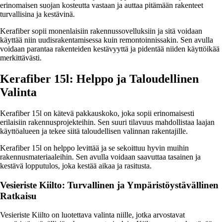
erinomaisen suojan kosteutta vastaan ja auttaa pitämään rakenteet
turvallisina ja kestävinä.
Kerafiber sopii monenlaisiin rakennussovelluksiin ja sitä voidaan
käyttää niin uudisrakentamisessa kuin remontoinnissakin. Sen avulla
voidaan parantaa rakenteiden kestävyyttä ja pidentää niiden käyttöikää
merkittävästi.
Kerafiber 15l: Helppo ja Taloudellinen
Valinta
Kerafiber 15l on kätevä pakkauskoko, joka sopii erinomaisesti
erilaisiin rakennusprojekteihin. Sen suuri tilavuus mahdollistaa laajan
käyttöalueen ja tekee siitä taloudellisen valinnan rakentajille.
Kerafiber 15l on helppo levittää ja se sekoittuu hyvin muihin
rakennusmateriaaleihin. Sen avulla voidaan saavuttaa tasainen ja
kestävä lopputulos, joka kestää aikaa ja rasitusta.
Vesieriste Kiilto: Turvallinen ja Ympäristöystävällinen
Ratkaisu
Vesieriste Kiilto on luotettava valinta niille, jotka arvostavat