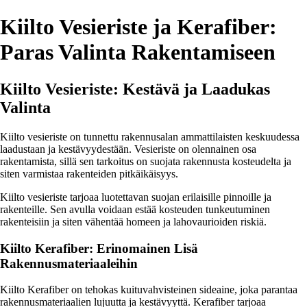
Kiilto Vesieriste ja Kerafiber:
Paras Valinta Rakentamiseen
Kiilto Vesieriste: Kestävä ja Laadukas
Valinta
Kiilto vesieriste on tunnettu rakennusalan ammattilaisten keskuudessa
laadustaan ja kestävyydestään. Vesieriste on olennainen osa
rakentamista, sillä sen tarkoitus on suojata rakennusta kosteudelta ja
siten varmistaa rakenteiden pitkäikäisyys.
Kiilto vesieriste tarjoaa luotettavan suojan erilaisille pinnoille ja
rakenteille. Sen avulla voidaan estää kosteuden tunkeutuminen
rakenteisiin ja siten vähentää homeen ja lahovaurioiden riskiä.
Kiilto Kerafiber: Erinomainen Lisä
Rakennusmateriaaleihin
Kiilto Kerafiber on tehokas kuituvahvisteinen sideaine, joka parantaa
rakennusmateriaalien lujuutta ja kestävyyttä. Kerafiber tarjoaa