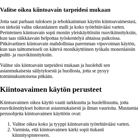
Valitse oikea kiintoavain tarpeidesi mukaan
Jotta saat parhaan tuloksen ja tehokkaimman käytön kiintoavaimestasi,
on tärkeää valita oikeanlainen malli ja koko työtehtävääsi varten.
Perinteinen kiintoavain sopii moniin yleiskäyttöisiin ruuvikiinnityksiin,
kun taas räikkäavain helpottaa työskentelyä ahtaissa paikoissa.
Pitkävartinen kiintoavain mahdollistaa paremman vipuvoiman käytön,
kun taas taittomeisseli on kätevä monikäyttöinen työkalu monenlaisiin
pultti- ja ruuvikiinnityksiin.
Valitse siis kiintoavain tarpeidesi mukaan ja huolehdi sen
asianmukaisesta säilytyksestä ja huollosta, jotta se pysyy
toimintakuntoisena pitkään.
Kiintoavaimen käytön perusteet
Kiintoavaimen oikea käyttö vaatii tarkkuutta ja huolellisuutta, jotta
ruuvikiinnitykset hoituvat asianmukaisesti ja ilman vaurioita. Muutamia
perusohjeita kiintoavaimen käyttöön ovat:
Valitse oikea koko ja tyyppi kiintoavain työtehtävääsi varten.
Varmista, että kiintoavaimen kärki sopii tiukasti
kiinnityspisteeseen.