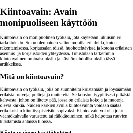
Kiintoavain: Avain
monipuoliseen käyttöön
Kiintoavain on monipuolinen työkalu, jota käytetään lukuisiin eri
tarkoituksiin. Se on olennainen väline monilla eri aloilla, kuten
rakentamisessa, korjausalan töissä, huoltotehtävissä ja kotona erilaisten
asennus- ja korjaustöiden yhteydessä. Tutustutaan tarkemmin
kiintoavaimen ominaisuuksiin ja käyttömahdollisuuksiin tässä
artikkelissa.
Mitä on kiintoavain?
Kiintoavain on työkalu, joka on suunniteltu kiristämään ja löysäämään
erilaisia ruuveja, pultteja ja muttereita. Se koostuu tyypillisesti pitkästä
kahvasta, johon on liitetty pää, jossa on erilaisia kokoja ja muotoja
olevia kärkiä. Näiden kärkien avulla kiintoavainta voidaan säätää
erikokoisiin kiinnityspisteisiin sopivaksi. Kiintoavain voi olla joko
vääntökahvalla varustettu tai räikkätoiminen, mikä helpottaa ruuvien
kiristämistä ahtaissa tiloissa.
Kiintoavaimen käyttökohteet