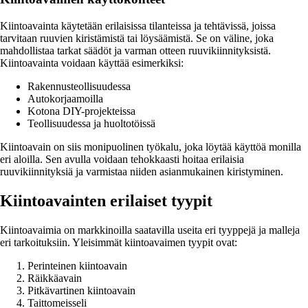
Kiintoavainta käytetään erilaisissa tilanteissa ja tehtävissä, joissa
tarvitaan ruuvien kiristämistä tai löysäämistä. Se on väline, joka
mahdollistaa tarkat säädöt ja varman otteen ruuvikiinnityksistä.
Kiintoavainta voidaan käyttää esimerkiksi:
Rakennusteollisuudessa
Autokorjaamoilla
Kotona DIY-projekteissa
Teollisuudessa ja huoltotöissä
Kiintoavain on siis monipuolinen työkalu, joka löytää käyttöä monilla
eri aloilla. Sen avulla voidaan tehokkaasti hoitaa erilaisia
ruuvikiinnityksiä ja varmistaa niiden asianmukainen kiristyminen.
Kiintoavainten erilaiset tyypit
Kiintoavaimia on markkinoilla saatavilla useita eri tyyppejä ja malleja
eri tarkoituksiin. Yleisimmät kiintoavaimen tyypit ovat:
Perinteinen kiintoavain
Räikkäavain
Pitkävartinen kiintoavain
Taittomeisseli