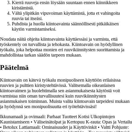
Kierrä ruuveja ensin löysään suuntaan ennen kiinnikkeen
kiristämistä.
Vältä ylipitkän vipuvoiman käyttämistä, jotta et vahingoita
ruuvia tai itseäsi.
Puhdista ja huolla kiintoavainta säännöllisesti pitkäikäisen
käytön varmistamiseksi.
Noudata näitä ohjeita kiintoavainta käyttäessäsi ja varmista, että
työskentely on turvallista ja tehokasta. Kiintoavain on hyödyllinen
työkalu, joka helpottaa monien eri ruuvikiinnitysten suorittamista ja
mahdollistaa tarkan säädön tarpeen mukaan.
Päätelmä
Kiintoavain on kätevä työkalu monipuoliseen käyttöön erilaisissa
ruuvien ja pulttien kiristystehtävissä. Valitsemalla oikeanlaisen
kiintoavaimen ja huolehtimalla sen asianmukaisesta käytöstä voit
varmistaa niin oman turvallisuutesi kuin ruuvikiinnitysten
asianmukaisen toiminnan. Muista valita kiintoavain tarpeidesi mukaan
ja hyödynnä sen monipuolisuutta eri työtehtävissäsi!
Ikkunamaali ja ovimaali: Parhaat Tuotteet Kotisi Ulkopintojen
Kaunistamiseen
•
Väliseinätolpat ja Kertopuu K-rauta: Opas ja Vertailu
•
Betolux Lattiamaali: Ominaisuudet ja Käyttövinkit
•
Valtti Pohjuste: