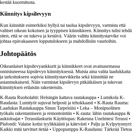
kestää kuormitusta.
Kiinnitys kipsilevyyn
Kun kiinnität esimerkiksi hyllyä tai taulua kipsilevyyn, varmista että
valitset oikean kokoisen ja tyyppisen kiinnikkeen. Kiinnitys tulisi tehdä
siten, että se on tukeva ja kestävä. Väärin valittu kiinnitystarvike voi
johtaa epävakaaseen lopputulokseen ja mahdollisiin vaurioihin.
Johtopäätös
Oikeanlaiset kipsilevyankkurit ja kiinnikkeet ovat avainasemassa
onnistuneessa kipsilevyn kiinnityksessä. Muista aina valita laadukkaita
ja tarkoitukseen sopivia kiinnitystarvikkeita sekä kiinnittää ne
asianmukaisesti. Näin varmistat kipsilevyn pitkäikäisen ja tukevan
kiinnityksen erilaisiin rakenteisiin.
K-Rauta Ruoholahti: Helsingin kattava rautakauppa
•
Lumikola K-
Raudasta: Lumityöt sujuvat helposti ja tehokkaasti
•
K-Rauta Rauma:
Laadukas Rautakauppa Sinun Tarpeisiisi
•
Leka – Monipuolinen
työkalu rakentamiseen ja remontointiin
•
K-rauta: lähin rautakauppa &
aukioloajat
•
Terassilaskurin Käyttöopas: Rakenna Unelmiesi Terassi
•
Plafondi: Valaise kotisi tyylikkäästi ja kätevästi
•
Palju ja Kylpytynnyri:
Kaikki mitä tarvitset tietää
•
Uppopumppu K-Raudasta: Tärkeää Tietoa