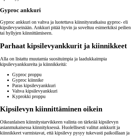
Gyproc ankkuri
Gyproc ankkuri on vahva ja luotettava kiinnitysratkaisu gyproc- eli
kipsilevyseinään. Ankkuri pitää hyvin ja soveltuu esimerkiksi peilien
tai hyllyjen kiinnittämiseen.
Parhaat kipsilevyankkurit ja kiinnikkeet
Alla on listattu muutamia suosituimpia ja laadukkaimpia
kipsilevyankkureita ja kiinnikkeitä:
Gyproc proppu
Gyproc kiinnike
Paras kipsilevyankkuri
Vahva kipsilevyankkuri
Kyprokki proppu
Kipsilevyn kiinnittäminen oikein
Oikeanlaisen kiinnitystarvikkeen valinta on tärkeää kipsilevyn
asianmukaisessa kiinnityksessä. Huolellisesti valitut ankkurit ja
kiinnikkeet varmistavat, että kipsilevy pysyy tukevasti paikoillaan ja