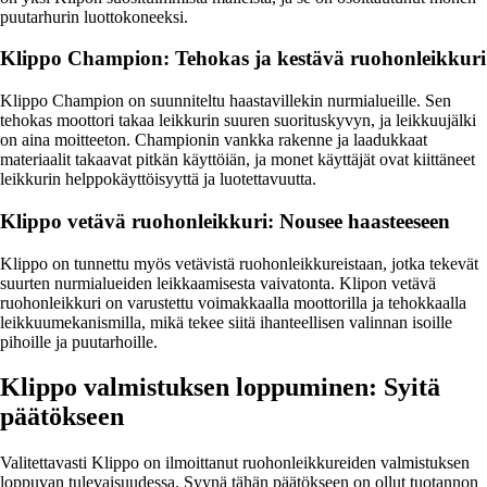
puutarhurin luottokoneeksi.
Klippo Champion: Tehokas ja kestävä ruohonleikkuri
Klippo Champion on suunniteltu haastavillekin nurmialueille. Sen
tehokas moottori takaa leikkurin suuren suorituskyvyn, ja leikkuujälki
on aina moitteeton. Championin vankka rakenne ja laadukkaat
materiaalit takaavat pitkän käyttöiän, ja monet käyttäjät ovat kiittäneet
leikkurin helppokäyttöisyyttä ja luotettavuutta.
Klippo vetävä ruohonleikkuri: Nousee haasteeseen
Klippo on tunnettu myös vetävistä ruohonleikkureistaan, jotka tekevät
suurten nurmialueiden leikkaamisesta vaivatonta. Klipon vetävä
ruohonleikkuri on varustettu voimakkaalla moottorilla ja tehokkaalla
leikkuumekanismilla, mikä tekee siitä ihanteellisen valinnan isoille
pihoille ja puutarhoille.
Klippo valmistuksen loppuminen: Syitä
päätökseen
Valitettavasti Klippo on ilmoittanut ruohonleikkureiden valmistuksen
loppuvan tulevaisuudessa. Syynä tähän päätökseen on ollut tuotannon