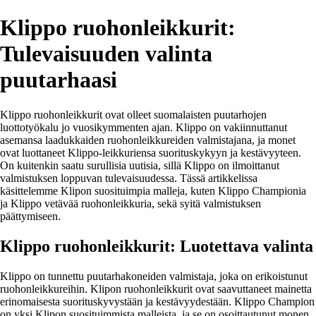
Klippo ruohonleikkurit:
Tulevaisuuden valinta
puutarhaasi
Klippo ruohonleikkurit ovat olleet suomalaisten puutarhojen
luottotyökalu jo vuosikymmenten ajan. Klippo on vakiinnuttanut
asemansa laadukkaiden ruohonleikkureiden valmistajana, ja monet
ovat luottaneet Klippo-leikkuriensa suorituskykyyn ja kestävyyteen.
On kuitenkin saatu surullisia uutisia, sillä Klippo on ilmoittanut
valmistuksen loppuvan tulevaisuudessa. Tässä artikkelissa
käsittelemme Klipon suosituimpia malleja, kuten Klippo Championia
ja Klippo vetävää ruohonleikkuria, sekä syitä valmistuksen
päättymiseen.
Klippo ruohonleikkurit: Luotettava valinta
Klippo on tunnettu puutarhakoneiden valmistaja, joka on erikoistunut
ruohonleikkureihin. Klipon ruohonleikkurit ovat saavuttaneet mainetta
erinomaisesta suorituskyvystään ja kestävyydestään. Klippo Champion
on yksi Klipon suosituimmista malleista, ja se on osoittautunut monen