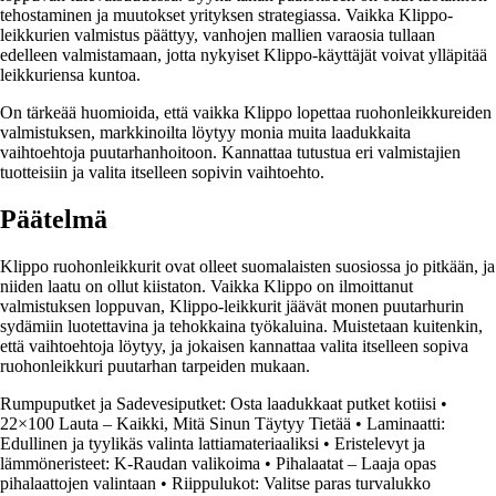
tehostaminen ja muutokset yrityksen strategiassa. Vaikka Klippo-
leikkurien valmistus päättyy, vanhojen mallien varaosia tullaan
edelleen valmistamaan, jotta nykyiset Klippo-käyttäjät voivat ylläpitää
leikkuriensa kuntoa.
On tärkeää huomioida, että vaikka Klippo lopettaa ruohonleikkureiden
valmistuksen, markkinoilta löytyy monia muita laadukkaita
vaihtoehtoja puutarhanhoitoon. Kannattaa tutustua eri valmistajien
tuotteisiin ja valita itselleen sopivin vaihtoehto.
Päätelmä
Klippo ruohonleikkurit ovat olleet suomalaisten suosiossa jo pitkään, ja
niiden laatu on ollut kiistaton. Vaikka Klippo on ilmoittanut
valmistuksen loppuvan, Klippo-leikkurit jäävät monen puutarhurin
sydämiin luotettavina ja tehokkaina työkaluina. Muistetaan kuitenkin,
että vaihtoehtoja löytyy, ja jokaisen kannattaa valita itselleen sopiva
ruohonleikkuri puutarhan tarpeiden mukaan.
Rumpuputket ja Sadevesiputket: Osta laadukkaat putket kotiisi
•
22×100 Lauta – Kaikki, Mitä Sinun Täytyy Tietää
•
Laminaatti:
Edullinen ja tyylikäs valinta lattiamateriaaliksi
•
Eristelevyt ja
lämmöneristeet: K-Raudan valikoima
•
Pihalaatat – Laaja opas
pihalaattojen valintaan
•
Riippulukot: Valitse paras turvalukko