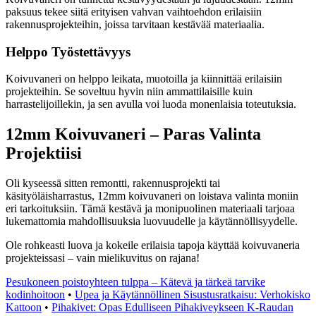
paksuus tekee siitä erityisen vahvan vaihtoehdon erilaisiin
rakennusprojekteihin, joissa tarvitaan kestävää materiaalia.
Helppo Työstettävyys
Koivuvaneri on helppo leikata, muotoilla ja kiinnittää erilaisiin
projekteihin. Se soveltuu hyvin niin ammattilaisille kuin
harrastelijoillekin, ja sen avulla voi luoda monenlaisia toteutuksia.
12mm Koivuvaneri – Paras Valinta
Projektiisi
Oli kyseessä sitten remontti, rakennusprojekti tai
käsityöläisharrastus, 12mm koivuvaneri on loistava valinta moniin
eri tarkoituksiin. Tämä kestävä ja monipuolinen materiaali tarjoaa
lukemattomia mahdollisuuksia luovuudelle ja käytännöllisyydelle.
Ole rohkeasti luova ja kokeile erilaisia tapoja käyttää koivuvaneria
projekteissasi – vain mielikuvitus on rajana!
Pesukoneen poistoyhteen tulppa – Kätevä ja tärkeä tarvike
kodinhoitoon
•
Upea ja Käytännöllinen Sisustusratkaisu: Verhokisko
Kattoon
•
Pihakivet: Opas Edulliseen Pihakiveykseen K-Raudan