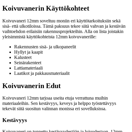
Koivuvanerin Käyttökohteet
Koivuvaneri 12mm soveltuu moniin eri käyttötarkoituksiin sekä
sisä- että ulkotiloissa. Tämä paksuus tekee siitä vahvan ja kestävän
vaihtoehdon erilaisiin rakennusprojekteihin. Alla on lista joistakin
yleisimmistä käyttökohteista 12mm koivuvanerille:
Rakennusten sisä- ja ulkopaneelit
Hyllyt ja kaapit
Kalusteet
Seinärakenteet
Lattiamateriaali
Laatikot ja pakkausmateriaalit
Koivuvanerin Edut
Koivuvaneri 12mm tarjoaa useita etuja verrattuna muihin
materiaaleihin. Sen kestävyys, keveys ja helppo työstettävyys
tekevät siitä suositun valinnan monissa eri sovelluksissa.
Kestävyys
Koivuvaneri on tunnettu kestävyydestään ja lujuudestaan. 12mm