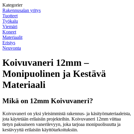
Kategorier
Rakennusalan yritys
Tuotteet
Työkalu
Viemäri
Koneet
Materiaalit
Eristys
Neuvonta
Koivuvaneri 12mm –
Monipuolinen ja Kestävä
Materiaali
Mikä on 12mm Koivuvaneri?
Koivuvaneri on yksi yleisimmistä rakennus- ja käsityömateriaaleista,
jota käytetään erilaisiin projekteihin. Koivuvaneri 12mm viittaa
tietyn paksuiseen vanerilevyyn, joka tarjoaa monipuolisuutta ja
kestävyyttä erilaisiin käyttötarkoituksiin.