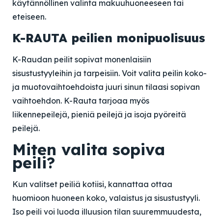
käytännöllinen valinta makuuhuoneeseen tai
eteiseen.
K-RAUTA peilien monipuolisuus
K-Raudan peilit sopivat monenlaisiin
sisustustyyleihin ja tarpeisiin. Voit valita peilin koko-
ja muotovaihtoehdoista juuri sinun tilaasi sopivan
vaihtoehdon. K-Rauta tarjoaa myös
liikennepeilejä, pieniä peilejä ja isoja pyöreitä
peilejä.
Miten valita sopiva
peili?
Kun valitset peiliä kotiisi, kannattaa ottaa
huomioon huoneen koko, valaistus ja sisustustyyli.
Iso peili voi luoda illuusion tilan suuremmuudesta,