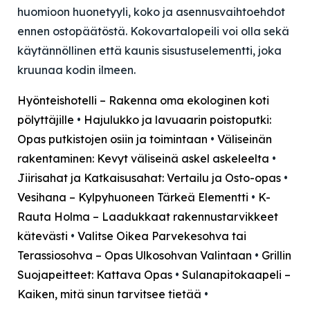
huomioon huonetyyli, koko ja asennusvaihtoehdot
ennen ostopäätöstä. Kokovartalopeili voi olla sekä
käytännöllinen että kaunis sisustuselementti, joka
kruunaa kodin ilmeen.
Hyönteishotelli – Rakenna oma ekologinen koti
pölyttäjille
•
Hajulukko ja lavuaarin poistoputki:
Opas putkistojen osiin ja toimintaan
•
Väliseinän
rakentaminen: Kevyt väliseinä askel askeleelta
•
Jiirisahat ja Katkaisusahat: Vertailu ja Osto-opas
•
Vesihana – Kylpyhuoneen Tärkeä Elementti
•
K-
Rauta Holma – Laadukkaat rakennustarvikkeet
kätevästi
•
Valitse Oikea Parvekesohva tai
Terassiosohva – Opas Ulkosohvan Valintaan
•
Grillin
Suojapeitteet: Kattava Opas
•
Sulanapitokaapeli –
Kaiken, mitä sinun tarvitsee tietää
•