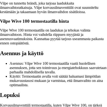
Vilpe on tunnettu brändi, joka tarjoaa laadukkaita
ilmanvaihtoratkaisuja. Vilpe korvausilmaventtiilit ovat suunniteltu
kestämään ja takaamaan hyvän ilmanvaihdon sisätiloissa.
Vilpe Wive 100 termostaatilla hinta
Vilpe Wive 100 termostaatilla on laadukas ja tehokas valinta
ilmanvaihtoon. Hinta voi vaihdella riippuen myyjästä ja
asennusvaatimuksista. Kannattaa pyytää tarjous useammasta paikasta
ennen ostopäätöstä.
Asennus ja käyttö
Asennus: Vilpe Wive 100 termostaatilla vaatii huolellisen
asennuksen, jotta sen toimivuus ja energiatehokkuus saavutetaan
parhaalla mahdollisella tavalla.
Käyttö: Termostaatin avulla voit säätää haluamasi lämpötilan
mukavuustasosi mukaan ja varmistaa, että ilmanvaihto on aina
optimaalista.
Lopuksi
Korvausilmaventtiili termostaatilla, kuten Vilpe Wive 100, on tärkeä