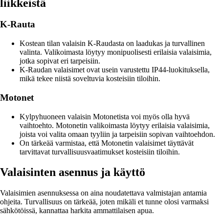
liikkeistä
K-Rauta
Kostean tilan valaisin K-Raudasta on laadukas ja turvallinen
valinta. Valikoimasta löytyy monipuolisesti erilaisia valaisimia,
jotka sopivat eri tarpeisiin.
K-Raudan valaisimet ovat usein varustettu IP44-luokituksella,
mikä tekee niistä soveltuvia kosteisiin tiloihin.
Motonet
Kylpyhuoneen valaisin Motonetista voi myös olla hyvä
vaihtoehto. Motonetin valikoimasta löytyy erilaisia valaisimia,
joista voi valita omaan tyyliin ja tarpeisiin sopivan vaihtoehdon.
On tärkeää varmistaa, että Motonetin valaisimet täyttävät
tarvittavat turvallisuusvaatimukset kosteisiin tiloihin.
Valaisinten asennus ja käyttö
Valaisimien asennuksessa on aina noudatettava valmistajan antamia
ohjeita. Turvallisuus on tärkeää, joten mikäli et tunne olosi varmaksi
sähkötöissä, kannattaa harkita ammattilaisen apua.