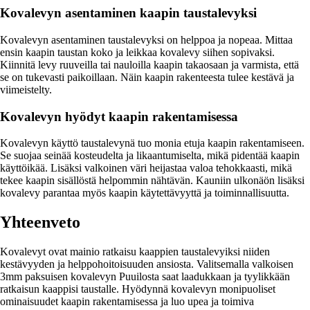
Kovalevyn asentaminen kaapin taustalevyksi
Kovalevyn asentaminen taustalevyksi on helppoa ja nopeaa. Mittaa
ensin kaapin taustan koko ja leikkaa kovalevy siihen sopivaksi.
Kiinnitä levy ruuveilla tai nauloilla kaapin takaosaan ja varmista, että
se on tukevasti paikoillaan. Näin kaapin rakenteesta tulee kestävä ja
viimeistelty.
Kovalevyn hyödyt kaapin rakentamisessa
Kovalevyn käyttö taustalevynä tuo monia etuja kaapin rakentamiseen.
Se suojaa seinää kosteudelta ja likaantumiselta, mikä pidentää kaapin
käyttöikää. Lisäksi valkoinen väri heijastaa valoa tehokkaasti, mikä
tekee kaapin sisällöstä helpommin nähtävän. Kauniin ulkonäön lisäksi
kovalevy parantaa myös kaapin käytettävyyttä ja toiminnallisuutta.
Yhteenveto
Kovalevyt ovat mainio ratkaisu kaappien taustalevyiksi niiden
kestävyyden ja helppohoitoisuuden ansiosta. Valitsemalla valkoisen
3mm paksuisen kovalevyn Puuilosta saat laadukkaan ja tyylikkään
ratkaisun kaappisi taustalle. Hyödynnä kovalevyn monipuoliset
ominaisuudet kaapin rakentamisessa ja luo upea ja toimiva