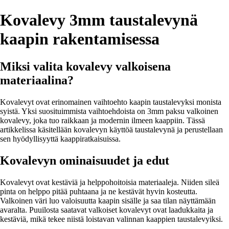
Kovalevy 3mm taustalevynä
kaapin rakentamisessa
Miksi valita kovalevy valkoisena
materiaalina?
Kovalevyt ovat erinomainen vaihtoehto kaapin taustalevyksi monista
syistä. Yksi suosituimmista vaihtoehdoista on 3mm paksu valkoinen
kovalevy, joka tuo raikkaan ja modernin ilmeen kaappiin. Tässä
artikkelissa käsitellään kovalevyn käyttöä taustalevynä ja perustellaan
sen hyödyllisyyttä kaappiratkaisuissa.
Kovalevyn ominaisuudet ja edut
Kovalevyt ovat kestäviä ja helppohoitoisia materiaaleja. Niiden sileä
pinta on helppo pitää puhtaana ja ne kestävät hyvin kosteutta.
Valkoinen väri luo valoisuutta kaapin sisälle ja saa tilan näyttämään
avaralta. Puuilosta saatavat valkoiset kovalevyt ovat laadukkaita ja
kestäviä, mikä tekee niistä loistavan valinnan kaappien taustalevyiksi.