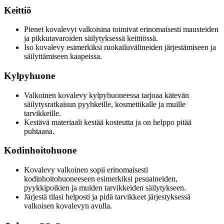
Keittiö
Pienet kovalevyt valkoisina toimivat erinomaisesti mausteiden
ja pikkutavaroiden säilytyksessä keittiössä.
Iso kovalevy esimerkiksi ruokailuvälineiden järjestämiseen ja
säilyttämiseen kaapeissa.
Kylpyhuone
Valkoinen kovalevy kylpyhuoneessa tarjoaa kätevän
säilytysratkaisun pyyhkeille, kosmetiikalle ja muille
tarvikkeille.
Kestävä materiaali kestää kosteutta ja on helppo pitää
puhtaana.
Kodinhoitohuone
Kovalevy valkoinen sopii erinomaisesti
kodinhoitohuoneeseen esimerkiksi pesuaineiden,
pyykkipoikien ja muiden tarvikkeiden säilytykseen.
Järjestä tilasi helposti ja pidä tarvikkeet järjestyksessä
valkoisen kovalevyn avulla.