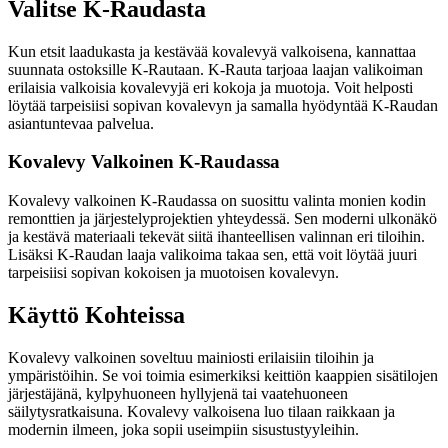
Valitse K-Raudasta
Kun etsit laadukasta ja kestävää kovalevyä valkoisena, kannattaa
suunnata ostoksille K-Rautaan. K-Rauta tarjoaa laajan valikoiman
erilaisia valkoisia kovalevyjä eri kokoja ja muotoja. Voit helposti
löytää tarpeisiisi sopivan kovalevyn ja samalla hyödyntää K-Raudan
asiantuntevaa palvelua.
Kovalevy Valkoinen K-Raudassa
Kovalevy valkoinen K-Raudassa on suosittu valinta monien kodin
remonttien ja järjestelyprojektien yhteydessä. Sen moderni ulkonäkö
ja kestävä materiaali tekevät siitä ihanteellisen valinnan eri tiloihin.
Lisäksi K-Raudan laaja valikoima takaa sen, että voit löytää juuri
tarpeisiisi sopivan kokoisen ja muotoisen kovalevyn.
Käyttö Kohteissa
Kovalevy valkoinen soveltuu mainiosti erilaisiin tiloihin ja
ympäristöihin. Se voi toimia esimerkiksi keittiön kaappien sisätilojen
järjestäjänä, kylpyhuoneen hyllyjenä tai vaatehuoneen
säilytysratkaisuna. Kovalevy valkoisena luo tilaan raikkaan ja
modernin ilmeen, joka sopii useimpiin sisustustyyleihin.