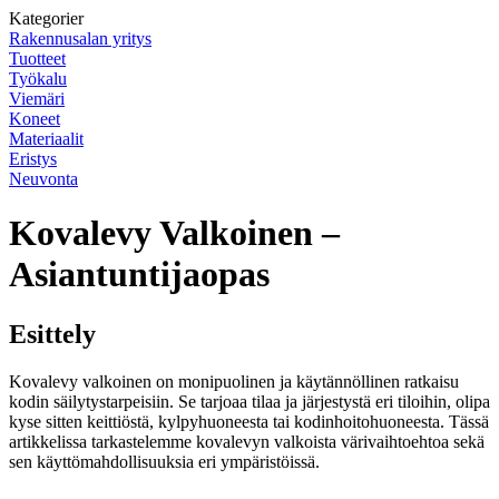
Kategorier
Rakennusalan yritys
Tuotteet
Työkalu
Viemäri
Koneet
Materiaalit
Eristys
Neuvonta
Kovalevy Valkoinen –
Asiantuntijaopas
Esittely
Kovalevy valkoinen on monipuolinen ja käytännöllinen ratkaisu
kodin säilytystarpeisiin. Se tarjoaa tilaa ja järjestystä eri tiloihin, olipa
kyse sitten keittiöstä, kylpyhuoneesta tai kodinhoitohuoneesta. Tässä
artikkelissa tarkastelemme kovalevyn valkoista värivaihtoehtoa sekä
sen käyttömahdollisuuksia eri ympäristöissä.