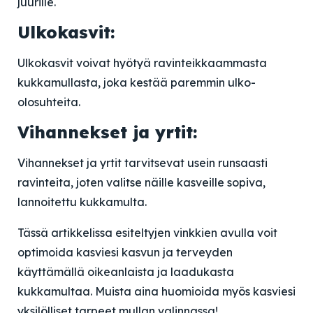
juurille.
Ulkokasvit:
Ulkokasvit voivat hyötyä ravinteikkaammasta
kukkamullasta, joka kestää paremmin ulko-
olosuhteita.
Vihannekset ja yrtit:
Vihannekset ja yrtit tarvitsevat usein runsaasti
ravinteita, joten valitse näille kasveille sopiva,
lannoitettu kukkamulta.
Tässä artikkelissa esiteltyjen vinkkien avulla voit
optimoida kasviesi kasvun ja terveyden
käyttämällä oikeanlaista ja laadukasta
kukkamultaa. Muista aina huomioida myös kasviesi
yksilölliset tarpeet mullan valinnassa!