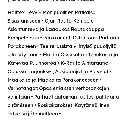
Halltex Levy – Monipuolinen Ratkaisu
Sisustamiseen
•
Ojan Rauta Kempele –
Asiantunteva ja Laadukas Rautakauppa
Kempeleessä
•
Porakoneet: Ostaessasi Parhaan
Porakoneen
•
Tee terassista viihtyisä puuöljyllä
ulkokäyttöön
•
Makita Oksasahat: Tehokasta ja
Kätevää Puunhoitoa
•
K-Rauta Äimärautio
Oulussa: Tarjoukset, Aukioloajat ja Palvelut
•
Maakaira ja Maakaira Porakoneeseen
•
Verhotangot: Opas erilaisten verhotankojen
valintaan
•
Parhaat autoimurit autosi puhtaana
pitämiseen
•
Roskakatokset: Käytännöllinen
ratkaisu jätehuoltoon
•