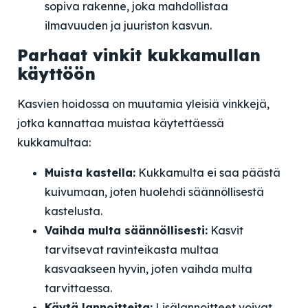
sopiva rakenne, joka mahdollistaa
ilmavuuden ja juuriston kasvun.
Parhaat vinkit kukkamullan
käyttöön
Kasvien hoidossa on muutamia yleisiä vinkkejä,
jotka kannattaa muistaa käytettäessä
kukkamultaa:
Muista kastella:
Kukkamulta ei saa päästä
kuivumaan, joten huolehdi säännöllisestä
kastelusta.
Vaihda multa säännöllisesti:
Kasvit
tarvitsevat ravinteikasta multaa
kasvaakseen hyvin, joten vaihda multa
tarvittaessa.
Käytä lannoitteita:
Lisälannoitteet voivat