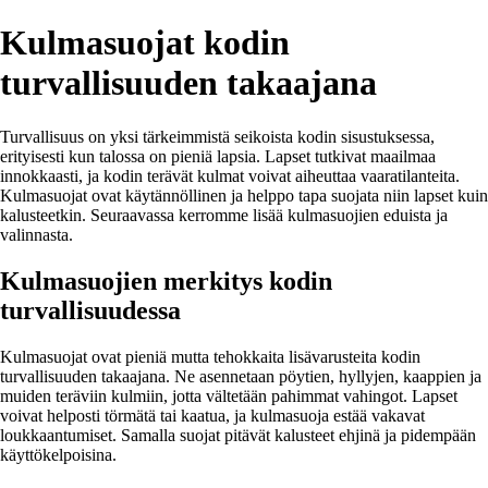
Kulmasuojat kodin
turvallisuuden takaajana
Turvallisuus on yksi tärkeimmistä seikoista kodin sisustuksessa,
erityisesti kun talossa on pieniä lapsia. Lapset tutkivat maailmaa
innokkaasti, ja kodin terävät kulmat voivat aiheuttaa vaaratilanteita.
Kulmasuojat ovat käytännöllinen ja helppo tapa suojata niin lapset kuin
kalusteetkin. Seuraavassa kerromme lisää kulmasuojien eduista ja
valinnasta.
Kulmasuojien merkitys kodin
turvallisuudessa
Kulmasuojat ovat pieniä mutta tehokkaita lisävarusteita kodin
turvallisuuden takaajana. Ne asennetaan pöytien, hyllyjen, kaappien ja
muiden teräviin kulmiin, jotta vältetään pahimmat vahingot. Lapset
voivat helposti törmätä tai kaatua, ja kulmasuoja estää vakavat
loukkaantumiset. Samalla suojat pitävät kalusteet ehjinä ja pidempään
käyttökelpoisina.