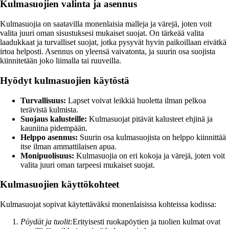
Kulmasuojien valinta ja asennus
Kulmasuojia on saatavilla monenlaisia malleja ja värejä, joten voit
valita juuri oman sisustuksesi mukaiset suojat. On tärkeää valita
laadukkaat ja turvalliset suojat, jotka pysyvät hyvin paikoillaan eivätkä
irtoa helposti. Asennus on yleensä vaivatonta, ja suurin osa suojista
kiinnitetään joko liimalla tai ruuveilla.
Hyödyt kulmasuojien käytöstä
Turvallisuus:
Lapset voivat leikkiä huoletta ilman pelkoa
terävistä kulmista.
Suojaus kalusteille:
Kulmasuojat pitävät kalusteet ehjinä ja
kauniina pidempään.
Helppo asennus:
Suurin osa kulmasuojista on helppo kiinnittää
itse ilman ammattilaisen apua.
Monipuolisuus:
Kulmasuojia on eri kokoja ja värejä, joten voit
valita juuri oman tarpeesi mukaiset suojat.
Kulmasuojien käyttökohteet
Kulmasuojat sopivat käytettäväksi monenlaisissa kohteissa kodissa:
Pöydät ja tuolit:
Erityisesti ruokapöytien ja tuolien kulmat ovat