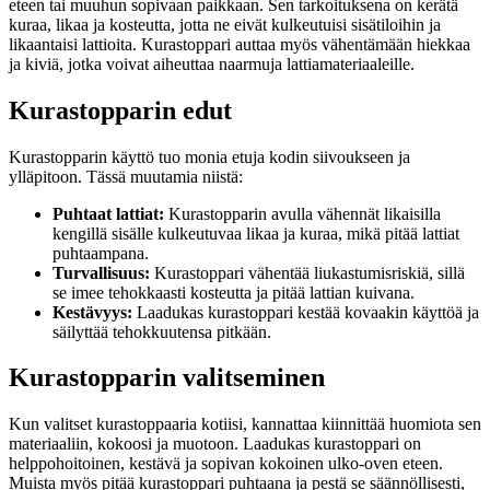
eteen tai muuhun sopivaan paikkaan. Sen tarkoituksena on kerätä
kuraa, likaa ja kosteutta, jotta ne eivät kulkeutuisi sisätiloihin ja
likaantaisi lattioita. Kurastoppari auttaa myös vähentämään hiekkaa
ja kiviä, jotka voivat aiheuttaa naarmuja lattiamateriaaleille.
Kurastopparin edut
Kurastopparin käyttö tuo monia etuja kodin siivoukseen ja
ylläpitoon. Tässä muutamia niistä:
Puhtaat lattiat:
Kurastopparin avulla vähennät likaisilla
kengillä sisälle kulkeutuvaa likaa ja kuraa, mikä pitää lattiat
puhtaampana.
Turvallisuus:
Kurastoppari vähentää liukastumisriskiä, sillä
se imee tehokkaasti kosteutta ja pitää lattian kuivana.
Kestävyys:
Laadukas kurastoppari kestää kovaakin käyttöä ja
säilyttää tehokkuutensa pitkään.
Kurastopparin valitseminen
Kun valitset kurastoppaaria kotiisi, kannattaa kiinnittää huomiota sen
materiaaliin, kokoosi ja muotoon. Laadukas kurastoppari on
helppohoitoinen, kestävä ja sopivan kokoinen ulko-oven eteen.
Muista myös pitää kurastoppari puhtaana ja pestä se säännöllisesti,