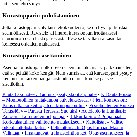
jotta sen teho säilyy.
Kurastopparin puhdistaminen
Jotta kurastoppari säilyttäisi tehokkuutensa, se on hyvä puhdistaa
säännöllisesti. Ravistele tai imuroi kurastoppari irrottaaksesi
suurimman osan liasta ja roskista. Pese se tarvittaessa käsin tai
koneessa ohjeiden mukaisesti.
Kurastopparin asettaminen
Asenna kurastoppari ulko-oven eteen tai haluamaasi paikkaan siten,
että se peittää koko kengät. Näin varmistat, että kurastoppari pystyy
keräämään kaiken lian ja kosteuden ennen kuin se pääsee
sisätiloihin.
Puutarhakoristeet: Kauniita yksityiskohtia pihalle
•
K-Rauta Forssa
– Monipuolinen rautakauppa palveluksessasi
•
Pieni kompostori:
Paras ratkaisu keittiöjätteen kompostointiin
•
Vesiohenteinen Ruskea
Terassiöljy – Parasta Terassisi Suojaksi
•
Autolapio ja Lumilapio
Autoon – Lumitöiden helpottajat
•
Tikkurila Siro 2 Pohjamaali –
Korkealaatuinen vaihtoehto maalaukseen
•
Kattolistat – Valitse
oikeat kattolistat kotiisi
•
Peltikattomaali: Opas Parhaan Maalin
Valintaan
•
Ilmakanavat ja Ilmastointiputket: Opas asennukseen ja