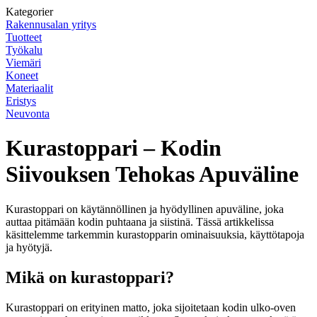
Kategorier
Rakennusalan yritys
Tuotteet
Työkalu
Viemäri
Koneet
Materiaalit
Eristys
Neuvonta
Kurastoppari – Kodin
Siivouksen Tehokas Apuväline
Kurastoppari on käytännöllinen ja hyödyllinen apuväline, joka
auttaa pitämään kodin puhtaana ja siistinä. Tässä artikkelissa
käsittelemme tarkemmin kurastopparin ominaisuuksia, käyttötapoja
ja hyötyjä.
Mikä on kurastoppari?
Kurastoppari on erityinen matto, joka sijoitetaan kodin ulko-oven