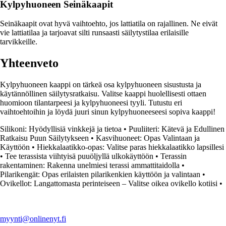
Kylpyhuoneen Seinäkaapit
Seinäkaapit ovat hyvä vaihtoehto, jos lattiatila on rajallinen. Ne eivät
vie lattiatilaa ja tarjoavat silti runsaasti säilytystilaa erilaisille
tarvikkeille.
Yhteenveto
Kylpyhuoneen kaappi on tärkeä osa kylpyhuoneen sisustusta ja
käytännöllinen säilytysratkaisu. Valitse kaappi huolellisesti ottaen
huomioon tilantarpeesi ja kylpyhuoneesi tyyli. Tutustu eri
vaihtoehtoihin ja löydä juuri sinun kylpyhuoneeseesi sopiva kaappi!
Silikoni: Hyödyllisiä vinkkejä ja tietoa
•
Puuliiteri: Kätevä ja Edullinen
Ratkaisu Puun Säilytykseen
•
Kasvihuoneet: Opas Valintaan ja
Käyttöön
•
Hiekkalaatikko-opas: Valitse paras hiekkalaatikko lapsillesi
•
Tee terassista viihtyisä puuöljyllä ulkokäyttöön
•
Terassin
rakentaminen: Rakenna unelmiesi terassi ammattitaidolla
•
Pilarikengät: Opas erilaisten pilarikenkien käyttöön ja valintaan
•
Ovikellot: Langattomasta perinteiseen – Valitse oikea ovikello kotiisi
•
myynti@onlinenyt.fi