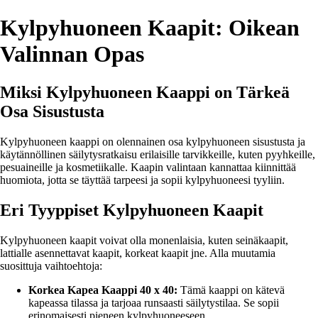
Kylpyhuoneen Kaapit: Oikean
Valinnan Opas
Miksi Kylpyhuoneen Kaappi on Tärkeä
Osa Sisustusta
Kylpyhuoneen kaappi on olennainen osa kylpyhuoneen sisustusta ja
käytännöllinen säilytysratkaisu erilaisille tarvikkeille, kuten pyyhkeille,
pesuaineille ja kosmetiikalle. Kaapin valintaan kannattaa kiinnittää
huomiota, jotta se täyttää tarpeesi ja sopii kylpyhuoneesi tyyliin.
Eri Tyyppiset Kylpyhuoneen Kaapit
Kylpyhuoneen kaapit voivat olla monenlaisia, kuten seinäkaapit,
lattialle asennettavat kaapit, korkeat kaapit jne. Alla muutamia
suosittuja vaihtoehtoja:
Korkea Kapea Kaappi 40 x 40:
Tämä kaappi on kätevä
kapeassa tilassa ja tarjoaa runsaasti säilytystilaa. Se sopii
erinomaisesti pieneen kylpyhuoneeseen.