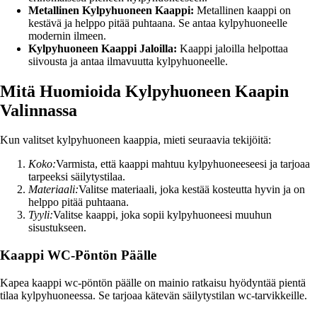
Metallinen Kylpyhuoneen Kaappi:
Metallinen kaappi on
kestävä ja helppo pitää puhtaana. Se antaa kylpyhuoneelle
modernin ilmeen.
Kylpyhuoneen Kaappi Jaloilla:
Kaappi jaloilla helpottaa
siivousta ja antaa ilmavuutta kylpyhuoneelle.
Mitä Huomioida Kylpyhuoneen Kaapin
Valinnassa
Kun valitset kylpyhuoneen kaappia, mieti seuraavia tekijöitä:
Koko:
Varmista, että kaappi mahtuu kylpyhuoneeseesi ja tarjoaa
tarpeeksi säilytystilaa.
Materiaali:
Valitse materiaali, joka kestää kosteutta hyvin ja on
helppo pitää puhtaana.
Tyyli:
Valitse kaappi, joka sopii kylpyhuoneesi muuhun
sisustukseen.
Kaappi WC-Pöntön Päälle
Kapea kaappi wc-pöntön päälle on mainio ratkaisu hyödyntää pientä
tilaa kylpyhuoneessa. Se tarjoaa kätevän säilytystilan wc-tarvikkeille.